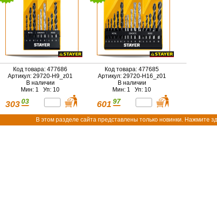
Код товара: 477686
Код товара: 477685
Артикул: 29720-H9_z01
Артикул: 29720-H16_z01
В наличии
В наличии
Мин: 1 Уп: 10
Мин: 1 Уп: 10
03
97
303
601
В этом разделе сайта представлены только новинки. Нажмите зд