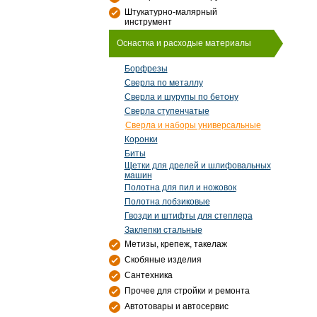
Штукатурно-малярный
инструмент
Оснастка и расходые материалы
Борфрезы
Сверла по металлу
Сверла и шурупы по бетону
Сверла ступенчатые
Сверла и наборы универсальные
Коронки
Биты
Щетки для дрелей и шлифовальных
машин
Полотна для пил и ножовок
Полотна лобзиковые
Гвозди и штифты для степлера
Заклепки стальные
Метизы, крепеж, такелаж
Скобяные изделия
Сантехника
Прочее для стройки и ремонта
Автотовары и автосервис