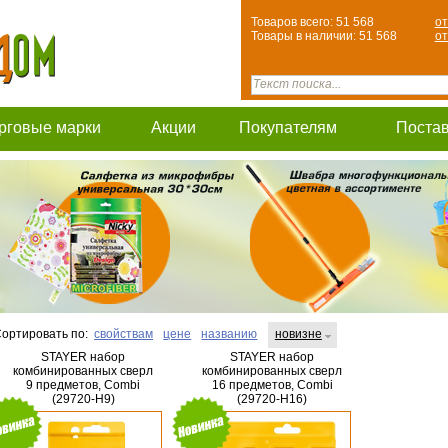
Товаров всего: 51 568
от
Товары в наличии: 51 568
от
рговые марки
Акции
Покупателям
Поста
ортировать по:
свойствам
цене
названию
новизне
STAYER набор
STAYER набор
комбинированных сверл
комбинированных сверл
9 предметов, Combi
16 предметов, Combi
(29720-H9)
(29720-H16)