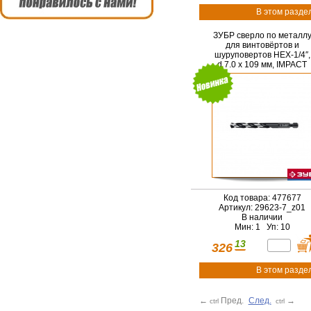
В этом разде
ЗУБР сверло по металл
для винтовёртов и
шуруповертов НЕХ-1/4″,
d 7.0 х 109 мм, IMPACT
READY (29623-7)
Код товара: 477677
Артикул: 29623-7_z01
В наличии
Мин: 1 Уп: 10
13
326
В этом разде
←
Пред.
След.
→
ctrl
ctrl