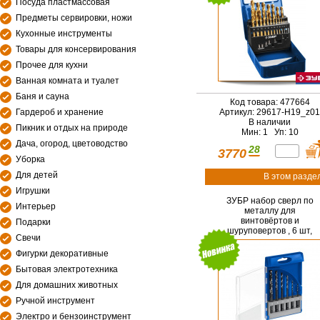
Посуда пластмассовая
Предметы сервировки, ножи
Кухонные инструменты
Товары для консервирования
Прочее для кухни
Ванная комната и туалет
Баня и сауна
Код товара: 477664
Гардероб и хранение
Артикул: 29617-H19_z01
В наличии
Пикник и отдых на природе
Мин: 1 Уп: 10
Дача, огород, цветоводство
28
3770
Уборка
Для детей
В этом разде
Игрушки
ЗУБР набор сверл по
Интерьер
металлу для
винтовёртов и
Подарки
шуруповертов , 6 шт,
Свечи
НЕХ-1/4″, IMPACT READ
(29623-H6)
Фигурки декоративные
Бытовая электротехника
Для домашних животных
Ручной инструмент
Электро и бензоинструмент