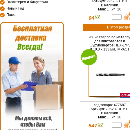
Артикул: 29623-3_z01
Галантерея и бижутерия
В наличии
Новый Год
Мин: 1 Уп: 20
Пасха
03
94
В этом разде
ЗУБР сверло по металл
для винтовёртов и
шуруповертов НЕХ-1/4″,
d 10.0 х 133 мм, IMPACT
READY (29623-10)
Код товара: 477687
Артикул: 29623-10_z01
В наличии
Мин: 1 Уп: 20
50
547