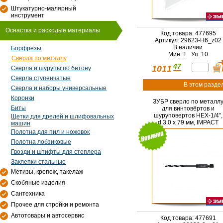
Штукатурно-малярный
инструмент
Оснастка и расходые материалы
Код товара: 477695
Артикул: 29623-H6_z02
В наличии
Борфрезы
Мин: 1 Уп: 10
Сверла по металлу
47
1011
Сверла и шурупы по бетону
Сверла ступенчатые
В этом разде
Сверла и наборы универсальные
Коронки
ЗУБР сверло по металл
Биты
для винтовёртов и
шуруповертов НЕХ-1/4″,
Щетки для дрелей и шлифовальных
d 3.0 х 79 мм, IMPACT
машин
READY (29623-3)
Полотна для пил и ножовок
Полотна лобзиковые
Гвозди и штифты для степлера
Заклепки стальные
Метизы, крепеж, такелаж
Скобяные изделия
Сантехника
Прочее для стройки и ремонта
Автотовары и автосервис
Код товара: 477691