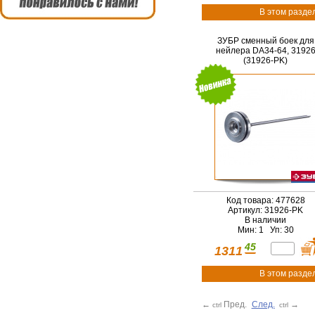
В этом разде
ЗУБР сменный боек для
нейлера DA34-64, 3192
(31926-PK)
Код товара: 477628
Артикул: 31926-PK
В наличии
Мин: 1 Уп: 30
45
1311
В этом разде
←
Пред.
След.
→
ctrl
ctrl