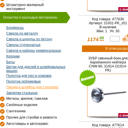
Штукатурно-малярный
инструмент
Оснастка и расходые материалы
Код товара: 477630
Артикул: 31931-PK_z01
В наличии
Борфрезы
Мин: 1 Уп: 30
Сверла по металлу
95
1174
Сверла и шурупы по бетону
Сверла ступенчатые
В этом разде
Сверла и наборы универсальные
Коронки
ЗУБР сменный боек для
Биты
барабанного нейлера
CNW-90, 31914 (31914-
Щетки для дрелей и шлифовальных
PK)
машин
Полотна для пил и ножовок
Полотна лобзиковые
Гвозди и штифты для степлера
Заклепки стальные
Метизы, крепеж, такелаж
Скобяные изделия
Сантехника
Прочее для стройки и ремонта
Автотовары и автосервис
Код товара: 477614