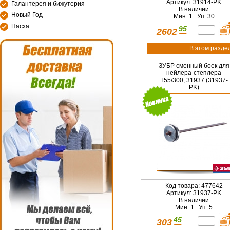
Артикул: 31914-PK
Галантерея и бижутерия
В наличии
Новый Год
Мин: 1 Уп: 30
Пасха
95
2602
В этом разде
ЗУБР сменный боек для
нейлера-степлера
Т55/300, 31937 (31937-
PK)
Код товара: 477642
Артикул: 31937-PK
В наличии
Мин: 1 Уп: 5
45
303