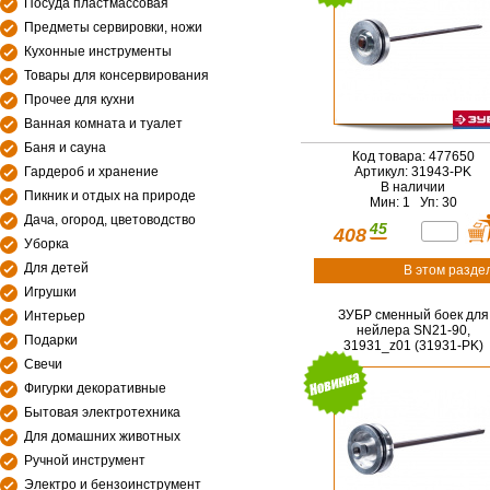
Посуда пластмассовая
Предметы сервировки, ножи
Кухонные инструменты
Товары для консервирования
Прочее для кухни
Ванная комната и туалет
Баня и сауна
Код товара: 477650
Гардероб и хранение
Артикул: 31943-PK
В наличии
Пикник и отдых на природе
Мин: 1 Уп: 30
Дача, огород, цветоводство
45
408
Уборка
Для детей
В этом разде
Игрушки
ЗУБР сменный боек для
Интерьер
нейлера SN21-90,
Подарки
31931_z01 (31931-PK)
Свечи
Фигурки декоративные
Бытовая электротехника
Для домашних животных
Ручной инструмент
Электро и бензоинструмент