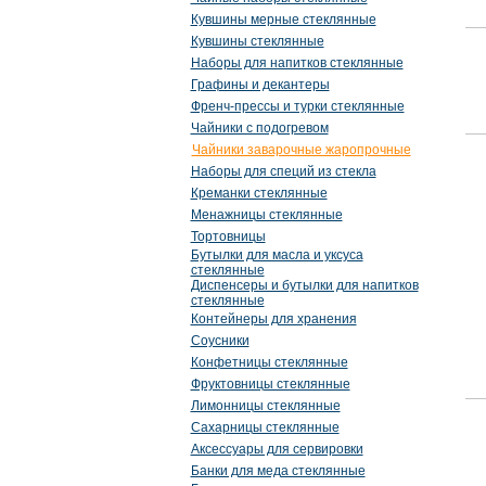
Кувшины мерные стеклянные
Кувшины стеклянные
Наборы для напитков стеклянные
Графины и декантеры
Френч-прессы и турки стеклянные
Чайники с подогревом
Чайники заварочные жаропрочные
Наборы для специй из стекла
Креманки стеклянные
Менажницы стеклянные
Тортовницы
Бутылки для масла и уксуса
стеклянные
Диспенсеры и бутылки для напитков
стеклянные
Контейнеры для хранения
Соусники
Конфетницы стеклянные
Фруктовницы стеклянные
Лимонницы стеклянные
Сахарницы стеклянные
Аксессуары для сервировки
Банки для меда стеклянные