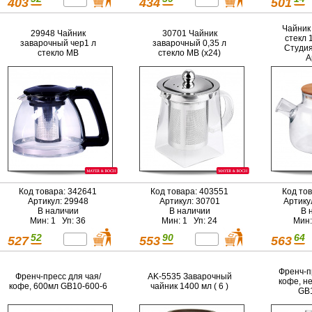
403
434
501
Чайник
29948 Чайник
30701 Чайник
стекл 
заварочный чер1 л
заварочный 0,35 л
Студия
стекло MB
стекло MB (х24)
A
Код товара: 342641
Код товара: 403551
Код то
Артикул: 29948
Артикул: 30701
Артику
В наличии
В наличии
В 
Мин: 1 Уп: 36
Мин: 1 Уп: 24
Мин:
52
90
64
527
553
563
Френч-п
Френч-пресс для чая/
AK-5535 Заварочный
кофе, н
кофе, 600мл GB10-600-6
чайник 1400 мл ( 6 )
GB1