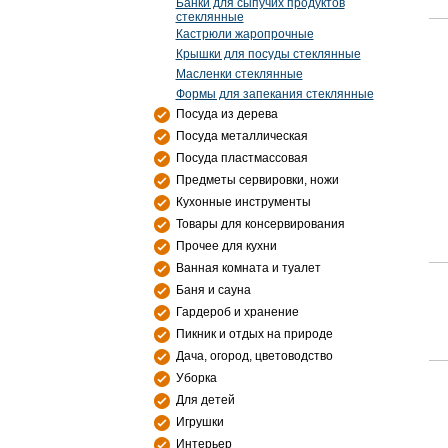
Банки для сыпучих продуктов
стеклянные
Кастрюли жаропрочные
Крышки для посуды стеклянные
Масленки стеклянные
Формы для запекания стеклянные
Посуда из дерева
Посуда металлическая
Посуда пластмассовая
Предметы сервировки, ножи
Кухонные инструменты
Товары для консервирования
Прочее для кухни
Ванная комната и туалет
Баня и сауна
Гардероб и хранение
Пикник и отдых на природе
Дача, огород, цветоводство
Уборка
Для детей
Игрушки
Интерьер