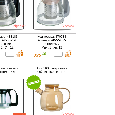
вара: 433183
Код товара: 370733
: AK-5525/25
Артикул: AK-5528/5
наличии
В наличии
 1 Уп: 12
Мин: 1 Уп: 12
16
335
заварочный с
AK-5560 Заварочный
тром 0,7 л
чайник 1500 мл (18)