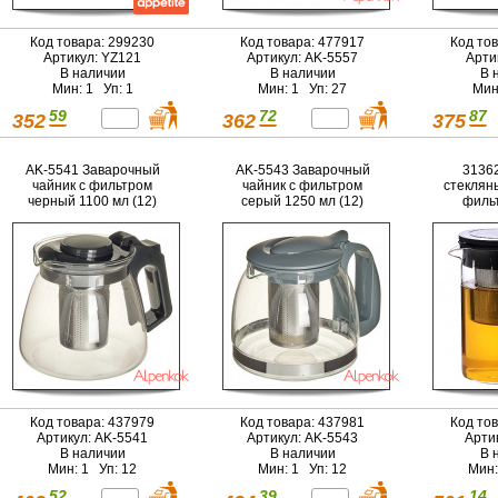
Код товара: 299230
Код товара: 477917
Код то
Артикул: YZ121
Артикул: AK-5557
Арти
В наличии
В наличии
В 
Мин: 1 Уп: 1
Мин: 1 Уп: 27
Мин
59
72
87
352
362
375
AK-5541 Заварочный
AK-5543 Заварочный
31362
чайник с фильтром
чайник с фильтром
стекляны
черный 1100 мл (12)
серый 1250 мл (12)
фильт
Код товара: 437979
Код товара: 437981
Код то
Артикул: AK-5541
Артикул: AK-5543
Арти
В наличии
В наличии
В 
Мин: 1 Уп: 12
Мин: 1 Уп: 12
Мин:
52
39
14