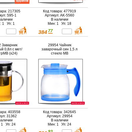
вара: 217305
Код товара: 477919
кул: S95-1
Артикул: AK-5560
наличии
В наличии
: 1 Уп: 1
Мин: 1 Уп: 18
77
384
 Заварник
29954 Чайник
й 0,8л с мет/
заварочный син 1,5 л
рMB (x24)
стекло MB
вара: 403558
Код товара: 342645
кул: 31362
Артикул: 29954
наличии
В наличии
 1 Уп: 24
Мин: 1 Уп: 24
93