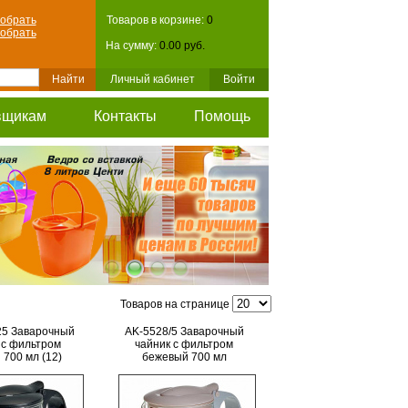
обрать
Товаров в корзине:
0
обрать
На сумму:
0.00 руб.
Личный кабинет
Войти
вщикам
Контакты
Помощь
Товаров на странице
25 Заварочный
AK-5528/5 Заварочный
 с фильтром
чайник с фильтром
 700 мл (12)
бежевый 700 мл