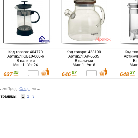
Код товара: 404770
Код товара: 433190
Код то
Артикул: GB10-600-6
Артикул: AK-5535
Артикул
В наличии
В наличии
В 
Мин: 1 Уп: 24
Мин: 1 Уп: 6
Мин:
35
07
37
637
646
648
←
Пред.
След.
→
ctrl
ctrl
траницы:
1
2
3