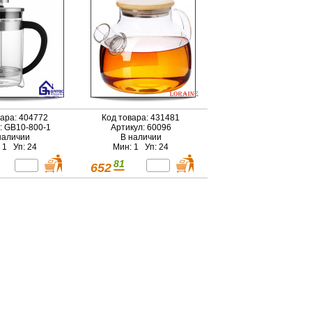
вара: 404772
Код товара: 431481
: GB10-800-1
Артикул: 60096
наличии
В наличии
 1 Уп: 24
Мин: 1 Уп: 24
81
652