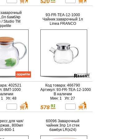
520
 заварочный
93-FR-TEA-12-1000
1,0л бамб/кр
Чайник заварочный 1л
 / Studio TM
Linea FRANCO
ppetite
вара: 402521
Код товара: 466790
л: BMT-1000
Артикул: 93-FR-TEA-12-1000
наличии
В наличии
 1 Уп: 48
Мин: 1 Уп: 27
91
578
ресс для чая/
60096 Заварочный
ержав., 800мл
чайник 3пр 1л стек
0-800-1
бамбук LR(х24)