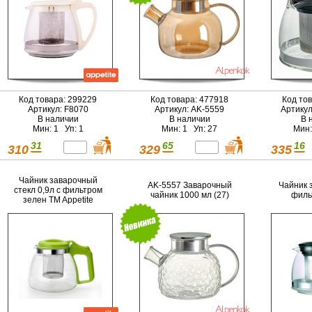
Код товара: 299229
Код товара: 477918
Код то
Артикул: F8070
Артикул: AK-5559
Артикул
В наличии
В наличии
В 
Мин: 1 Уп: 1
Мин: 1 Уп: 27
Мин:
31
65
16
310
329
335
Чайник заварочный
AK-5557 Заварочный
Чайник 
стекл 0,9л с фильтром
чайник 1000 мл (27)
филь
зелен TM Appetite