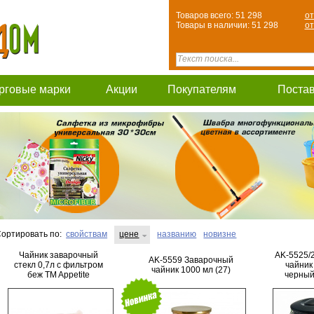
Товаров всего: 51 298
от
Товары в наличии: 51 298
от
рговые марки
Акции
Покупателям
Поста
ортировать по:
свойствам
цене
названию
новизне
Чайник заварочный
AK-5525/
AK-5559 Заварочный
стекл 0,7л с фильтром
чайник
чайник 1000 мл (27)
беж TM Appetite
черный