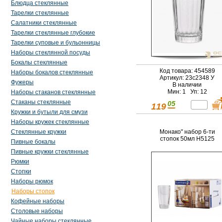
Блюдца стеклянные
Тарелки стеклянные
Салатники стеклянные
Тарелки стеклянные глубокие
Тарелки суповые и бульонницы
Наборы стеклянной посуды
Бокалы стеклянные
Код товара: 454589
Наборы бокалов стеклянные
Артикул: 23с2348 У
Фужеры
В наличии
Мин: 1 Уп: 12
Наборы стаканов стеклянные
Стаканы стеклянные
05
119
Кружки и бутыли для смузи
Наборы кружек стеклянные
Монако" набор 6-ти
Стеклянные кружки
стопок 50мл H5125
Пивные бокалы
Пивные кружки стеклянные
Рюмки
Стопки
Наборы рюмок
Наборы стопок
Кофейные наборы
Столовые наборы
Чайные наборы стеклянные