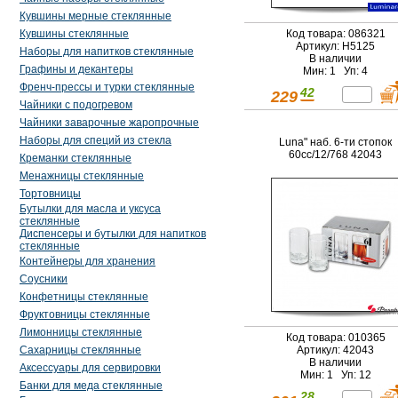
Кувшины мерные стеклянные
Код товара: 086321
Кувшины стеклянные
Артикул: H5125
Наборы для напитков стеклянные
В наличии
Графины и декантеры
Мин: 1 Уп: 4
Френч-прессы и турки стеклянные
42
229
Чайники с подогревом
Чайники заварочные жаропрочные
Наборы для специй из стекла
Luna" наб. 6-ти стопок
60сс/12/768 42043
Креманки стеклянные
Менажницы стеклянные
Тортовницы
Бутылки для масла и уксуса
стеклянные
Диспенсеры и бутылки для напитков
стеклянные
Контейнеры для хранения
Соусники
Конфетницы стеклянные
Фруктовницы стеклянные
Лимонницы стеклянные
Код товара: 010365
Сахарницы стеклянные
Артикул: 42043
В наличии
Аксессуары для сервировки
Мин: 1 Уп: 12
Банки для меда стеклянные
28