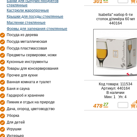
301
Банки для сыпучих продуктов
стеклянные
Кастрюли жаропрочные
Isabella" набор 6-ти
Крышки для посуды стеклянные
стопок д/ликёра 60 мл
Масленки стеклянные
440164
Формы для запекания стеклянные
Посуда из дерева
Посуда металлическая
Посуда пластмассовая
Предметы сервировки, ножи
Кухонные инструменты
Товары для консервирования
Прочее для кухни
Ванная комната и туалет
Код товара: 111534
Артикул: 440164
Баня и сауна
В наличии
Гардероб и хранение
Мин: 1 Уп: 4
Пикник и отдых на природе
27
478
Дача, огород, цветоводство
Уборка
Для детей
Игрушки
Интерьер