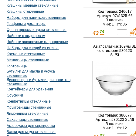
Кувшины мерные стеклянные
Код товара: 246617
Кувшины стеклянные
Артикул: 07с1325-66
Наборы для напитков стеклянные
В наличии
Графины и декантеры
Мин: 1 Уп: 36
Френч-прессы и турки стеклянные
74
43
Чайники с подогревом
Чайники заварочные жаропрочные
Asia" салатник 109мм SL
Наборы для специй из стекла
со стикером 530123
Креманки стеклянные
SL/St
Менажницы стеклянные
Тортовницы
Бутылки для масла и уксуса
стеклянные
Диспенсеры и бутылки для напитков
стеклянные
Контейнеры для хранения
Соусники
Конфетницы стеклянные
Фруктовницы стеклянные
Лимонницы стеклянные
Код товара: 386677
Сахарницы стеклянные
Артикул: 530123 SL/St
В наличии
Аксессуары для сервировки
Мин: 1 Уп: 12
Банки для меда стеклянные
37