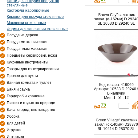
46
Банки для сыпучих продуктов
стеклянные
Кастрюли жаропрочные
Brown City" салатник
Крышки для посуды стеклянные
закал. (d-162мм) D 2924
Масленки стеклянные
SL 10533 D 29240 SL
Формы для запекания стеклянные
Посуда из дерева
Посуда металлическая
Посуда пластмассовая
Предметы сервировки, ножи
Кухонные инструменты
Товары для консервирования
Прочее для кухни
Ванная комната и туалет
Код товара: 419069
Артикул: 10533 D 29240 
Баня и сауна
В наличии
Гардероб и хранение
Мин: 1 Уп: 12
Пикник и отдых на природе
79
54
Дача, огород, цветоводство
Уборка
Green Village" салатник
Для детей
закал. (d-140мм) D28370
SL 10414 D 28370 SL
Игрушки
Интерьер