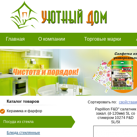
Главная
О компании
Торговые марки
Каталог товаров
Сортировать по:
свойствам
Papillion F&D" салатник
Керамика и фарфор
закал. (d-120мм) SL со
стикером 10274 F&D
Посуда из стекла
SL/St
Блюда стеклянные