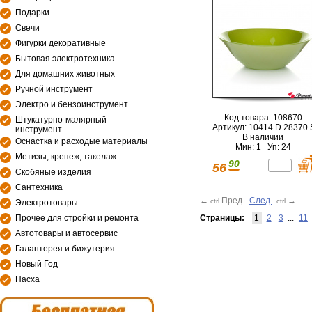
Подарки
Свечи
Фигурки декоративные
Бытовая электротехника
Для домашних животных
Ручной инструмент
Электро и бензоинструмент
Код товара: 108670
Штукатурно-малярный
Артикул: 10414 D 28370 
инструмент
В наличии
Оснастка и расходые материалы
Мин: 1 Уп: 24
Метизы, крепеж, такелаж
90
56
Скобяные изделия
Сантехника
←
Пред.
След.
→
ctrl
ctrl
Электротовары
Страницы:
1
2
3
...
11
Прочее для стройки и ремонта
Автотовары и автосервис
Галантерея и бижутерия
Новый Год
Пасха