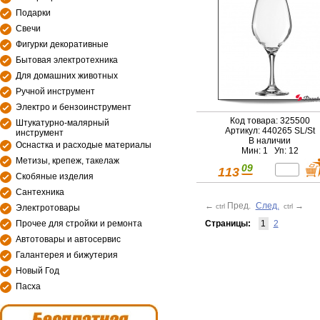
Подарки
Свечи
Фигурки декоративные
Бытовая электротехника
Для домашних животных
Ручной инструмент
Электро и бензоинструмент
Код товара: 325500
Штукатурно-малярный
Артикул: 440265 SL/St
инструмент
В наличии
Оснастка и расходые материалы
Мин: 1 Уп: 12
Метизы, крепеж, такелаж
09
113
Скобяные изделия
Сантехника
←
Пред.
След.
→
ctrl
ctrl
Электротовары
Страницы:
1
2
Прочее для стройки и ремонта
Автотовары и автосервис
Галантерея и бижутерия
Новый Год
Пасха