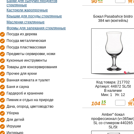
90
Банки для сыпучих продуктов
стеклянные
Кастрюли жаропрочные
Крышки для посуды стеклянные
Бокал Pasabahce bistro
384 мл (коктейль)
Масленки стеклянные
Формы для запекания стеклянные
Посуда из дерева
Посуда металлическая
Посуда пластмассовая
Предметы сервировки, ножи
Кухонные инструменты
Товары для консервирования
Прочее для кухни
Ванная комната и туалет
Код товара: 217702
Артикул: 44872 SL/St
Баня и сауна
В наличии
Гардероб и хранение
Мин: 1 Уп: 12
Пикник и отдых на природе
15
104
Дача, огород, цветоводство
Уборка
Amber" бокал
профессионал (v=365мл
Для детей
SL со стикером 440265
Игрушки
SL/St
Интерьер