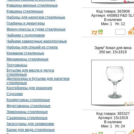
Кувшины мерные стеклянные
Код товара: 363908
Кувшины стеклянные
Артикул: 440883 F&D SL/
Наборы для напитков стеклянные
В наличии
Графины и декантеры
Мин: 1 Уп: 12
Френч-прессы и турки стеклянные
08
72
Чайники с подогревом
Чайники заварочные жаропрочные
Наборы для специй из стекла
Эдем" бокал для вина
350 мл. 15с1819
Креманки стеклянные
Менажницы стеклянные
Тортовницы
Бутылки для масла и уксуса
стеклянные
Диспенсеры и бутылки для напитков
стеклянные
Контейнеры для хранения
Соусники
Конфетницы стеклянные
Фруктовницы стеклянные
Лимонницы стеклянные
Код товара: 365327
Сахарницы стеклянные
Артикул: 15с1819
В наличии
Аксессуары для сервировки
Мин: 1 Уп: 24
Банки для меда стеклянные
23