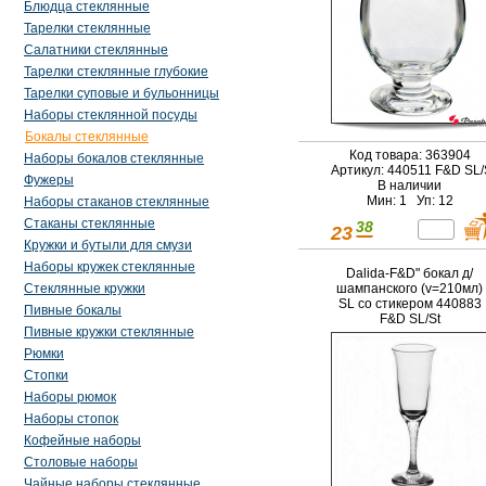
Блюдца стеклянные
Тарелки стеклянные
Салатники стеклянные
Тарелки стеклянные глубокие
Тарелки суповые и бульонницы
Наборы стеклянной посуды
Бокалы стеклянные
Код товара: 363904
Наборы бокалов стеклянные
Артикул: 440511 F&D SL/
Фужеры
В наличии
Мин: 1 Уп: 12
Наборы стаканов стеклянные
Стаканы стеклянные
38
23
Кружки и бутыли для смузи
Наборы кружек стеклянные
Dalida-F&D" бокал д/
шампанского (v=210мл)
Стеклянные кружки
SL со стикером 440883
Пивные бокалы
F&D SL/St
Пивные кружки стеклянные
Рюмки
Стопки
Наборы рюмок
Наборы стопок
Кофейные наборы
Столовые наборы
Чайные наборы стеклянные