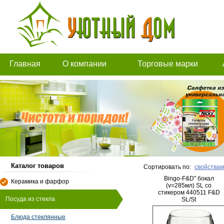
Главная
О компании
Торговые марки
Каталог товаров
Сортировать по:
свойствам
Bingo-F&D" бокал
Керамика и фарфор
(v=285мл) SL со
стикером 440511 F&D
Посуда из стекла
SL/St
Блюда стеклянные