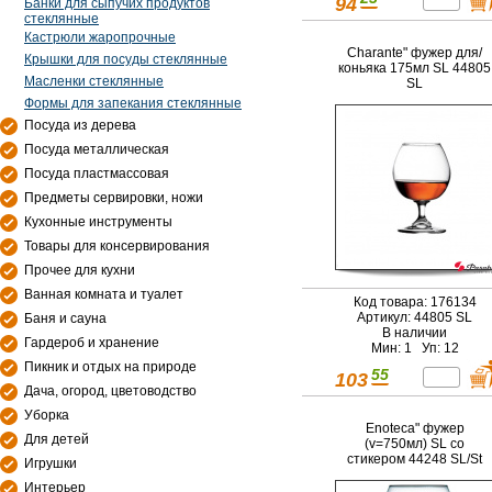
94
Банки для сыпучих продуктов
стеклянные
Кастрюли жаропрочные
Charante" фужер для/
Крышки для посуды стеклянные
коньяка 175мл SL 44805
Масленки стеклянные
SL
Формы для запекания стеклянные
Посуда из дерева
Посуда металлическая
Посуда пластмассовая
Предметы сервировки, ножи
Кухонные инструменты
Товары для консервирования
Прочее для кухни
Ванная комната и туалет
Код товара: 176134
Артикул: 44805 SL
Баня и сауна
В наличии
Гардероб и хранение
Мин: 1 Уп: 12
Пикник и отдых на природе
55
103
Дача, огород, цветоводство
Уборка
Enoteca" фужер
Для детей
(v=750мл) SL со
стикером 44248 SL/St
Игрушки
Интерьер