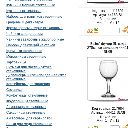
Кувшины мерные стеклянные
Код товара: 111601
Кувшины стеклянные
Артикул: 44163 SL
Наборы для напитков стеклянные
В наличии
Графины и декантеры
Мин: 1 Уп: 12
Френч-прессы и турки стеклянные
90
82
Чайники с подогревом
Чайники заварочные жаропрочные
Bistro" фужер SL вода
Наборы для специй из стекла
275мл со стикером 4441
Креманки стеклянные
SL/St
Менажницы стеклянные
Тортовницы
Бутылки для масла и уксуса
стеклянные
Диспенсеры и бутылки для напитков
стеклянные
Контейнеры для хранения
Соусники
Конфетницы стеклянные
Фруктовницы стеклянные
Лимонницы стеклянные
Код товара: 217684
Сахарницы стеклянные
Артикул: 44411 SL/St
В наличии
Аксессуары для сервировки
Мин: 1 Уп: 12
Банки для меда стеклянные
23