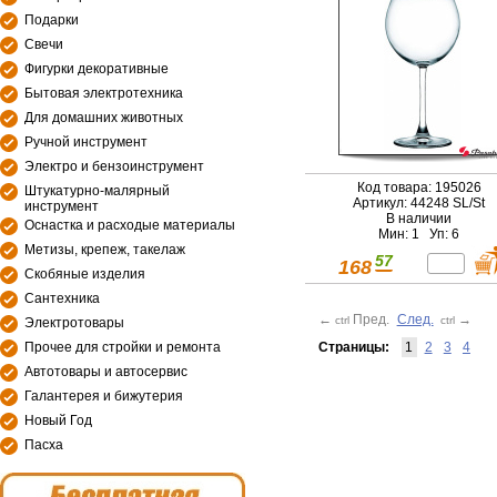
Подарки
Свечи
Фигурки декоративные
Бытовая электротехника
Для домашних животных
Ручной инструмент
Электро и бензоинструмент
Код товара: 195026
Штукатурно-малярный
Артикул: 44248 SL/St
инструмент
В наличии
Оснастка и расходые материалы
Мин: 1 Уп: 6
Метизы, крепеж, такелаж
57
168
Скобяные изделия
Сантехника
←
Пред.
След.
→
ctrl
ctrl
Электротовары
Страницы:
1
2
3
4
Прочее для стройки и ремонта
Автотовары и автосервис
Галантерея и бижутерия
Новый Год
Пасха