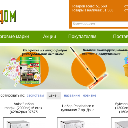
Товаров всего: 51 568
от
Товары в наличии: 51 568
от
рговые марки
Акции
Покупателям
Поста
ортировать по:
свойствам
цене
названию
новизне
Valse"набор
Sylvana
Набор Pasabahce с
графин(2000сс)+6 стак.
(1300cc
кувшином 7 пр. Дэнс
(42942)/4н 97675
(160c