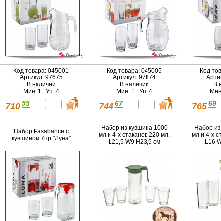
Код товара: 045001
Код товара: 045005
Код то
Артикул: 97675
Артикул: 97874
Арти
В наличии
В наличии
В 
Мин: 1 Уп: 4
Мин: 1 Уп: 4
Мин
55
67
69
710
744
765
Набор из кувшина 1000
Набор из
Набор Pasabahce с
мл и 4-х стаканов 220 мл,
мл и 4-х с
кувшином 7пр "Луна"
L21,5 W9 H23,5 см
L16 W