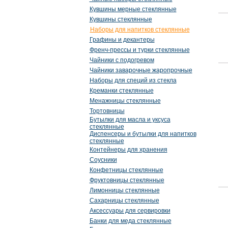
Кувшины мерные стеклянные
Кувшины стеклянные
Наборы для напитков стеклянные
Графины и декантеры
Френч-прессы и турки стеклянные
Чайники с подогревом
Чайники заварочные жаропрочные
Наборы для специй из стекла
Креманки стеклянные
Менажницы стеклянные
Тортовницы
Бутылки для масла и уксуса
стеклянные
Диспенсеры и бутылки для напитков
стеклянные
Контейнеры для хранения
Соусники
Конфетницы стеклянные
Фруктовницы стеклянные
Лимонницы стеклянные
Сахарницы стеклянные
Аксессуары для сервировки
Банки для меда стеклянные