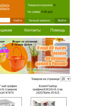
обрать
Товаров в корзине:
0
обрать
На сумму:
0.00 руб.
Личный кабинет
Войти
вщикам
Контакты
Помощь
Товаров на странице
" наб.графин
Kosem"набор
)+6 стаканов
графин(43414)+6 стак.
c)/4 97875
(42078)/4н 97415