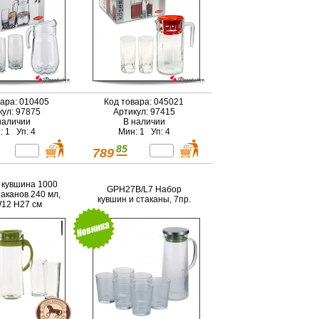
вара: 010405
Код товара: 045021
кул: 97875
Артикул: 97415
наличии
В наличии
: 1 Уп: 4
Мин: 1 Уп: 4
85
789
 кувшина 1000
GPH27B/L7 Набор
таканов 240 мл,
кувшин и стаканы, 7пр.
12 H27 см