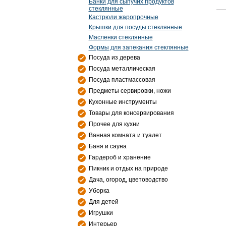
Банки для сыпучих продуктов
стеклянные
Кастрюли жаропрочные
Крышки для посуды стеклянные
Масленки стеклянные
Формы для запекания стеклянные
Посуда из дерева
Посуда металлическая
Посуда пластмассовая
Предметы сервировки, ножи
Кухонные инструменты
Товары для консервирования
Прочее для кухни
Ванная комната и туалет
Баня и сауна
Гардероб и хранение
Пикник и отдых на природе
Дача, огород, цветоводство
Уборка
Для детей
Игрушки
Интерьер