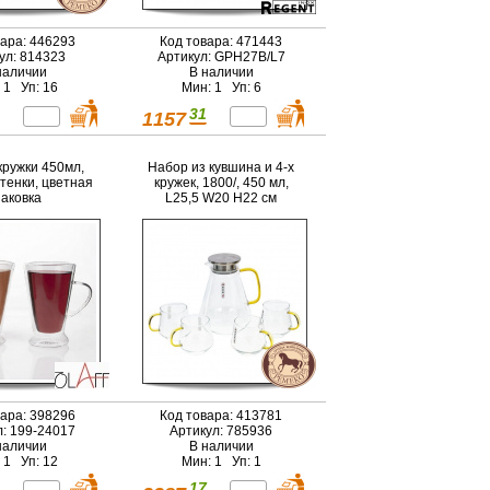
вара: 446293
Код товара: 471443
ул: 814323
Артикул: GPH27B/L7
наличии
В наличии
 1 Уп: 16
Мин: 1 Уп: 6
31
1157
кружки 450мл,
Набор из кувшина и 4-х
тенки, цветная
кружек, 1800/, 450 мл,
паковка
L25,5 W20 H22 см
вара: 398296
Код товара: 413781
л: 199-24017
Артикул: 785936
наличии
В наличии
 1 Уп: 12
Мин: 1 Уп: 1
17