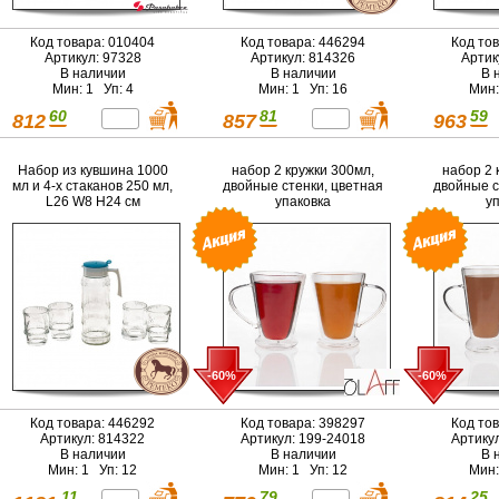
Код товара: 010404
Код товара: 446294
Код то
Артикул: 97328
Артикул: 814326
Артик
В наличии
В наличии
В 
Мин: 1 Уп: 4
Мин: 1 Уп: 16
Мин:
60
81
59
812
857
963
Набор из кувшина 1000
набор 2 кружки 300мл,
набор 2 
мл и 4-х стаканов 250 мл,
двойные стенки, цветная
двойные с
L26 W8 H24 см
упаковка
у
-60%
-60%
Код товара: 446292
Код товара: 398297
Код то
Артикул: 814322
Артикул: 199-24018
Артику
В наличии
В наличии
В 
Мин: 1 Уп: 12
Мин: 1 Уп: 12
Мин:
11
79
25