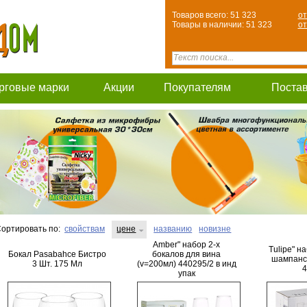
Товаров всего: 51 323
от
Товары в наличии: 51 323
от
рговые марки
Акции
Покупателям
Поста
ортировать по:
свойствам
цене
названию
новизне
Amber" набор 2-х
Tulipe" н
Бокал Pasabahce Бистро
бокалов для вина
шампанск
3 Шт. 175 Мл
(v=200мл) 440295/2 в инд
4
упак