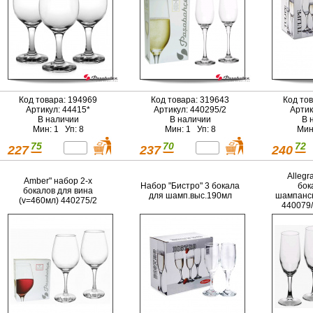
Код товара: 194969
Код товара: 319643
Код то
Артикул: 44415*
Артикул: 440295/2
Артик
В наличии
В наличии
В 
Мин: 1 Уп: 8
Мин: 1 Уп: 8
Мин
75
70
72
227
237
240
Allegr
Amber" набор 2-х
Набор "Бистро" 3 бокала
бок
бокалов для вина
для шамп.выс.190мл
шампанск
(v=460мл) 440275/2
440079/