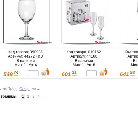
Код товара: 390931
Код товара: 010162
Код то
Артикул: 44272 F&D
Артикул: 44160
Артик
В наличии
В наличии
В 
Мин: 1 Уп: 4
Мин: 1 Уп: 8
Мин
74
31
93
549
601
641
←
Пред.
След.
→
ctrl
ctrl
траницы:
1
2
3
4