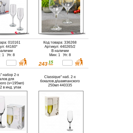
вара: 010161
Код товара: 336268
ул: 44160*
Артикул: 440265/2
наличии
В наличии
: 1 Уп: 8
Мин: 1 Уп: 8
15
243
a" набор 2-х
Classique" наб. 2-х
алов для
бокалов д/шампанского
ого (v=195мл)
250мл 440335
2 в инд. упак