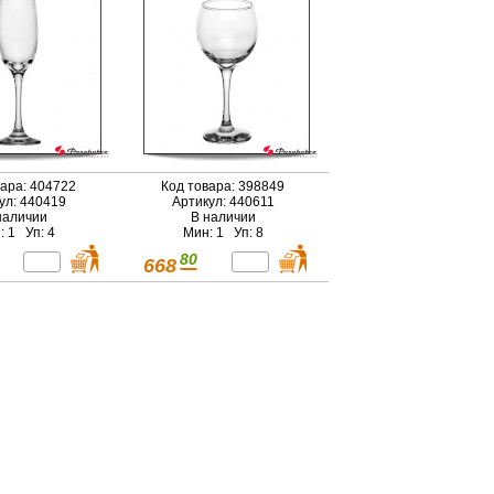
вара: 404722
Код товара: 398849
ул: 440419
Артикул: 440611
наличии
В наличии
: 1 Уп: 4
Мин: 1 Уп: 8
80
668