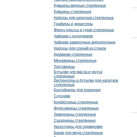
Кувшины мерные стеклянные
Кувшины стеклянные
Наборы для напитков стеклянные
Графины и декантеры
Френч-прессы и турки стеклянные
Чайники с подогревом
Чайники заварочные жаропрочные
Наборы для специй из стекла
Креманки стеклянные
Менажницы стеклянные
Тортовницы
Бутылки для масла и уксуса
стеклянные
Диспенсеры и бутылки для напитков
стеклянные
Контейнеры для хранения
Соусники
Конфетницы стеклянные
Фруктовницы стеклянные
Лимонницы стеклянные
Сахарницы стеклянные
Аксессуары для сервировки
Банки для меда стеклянные