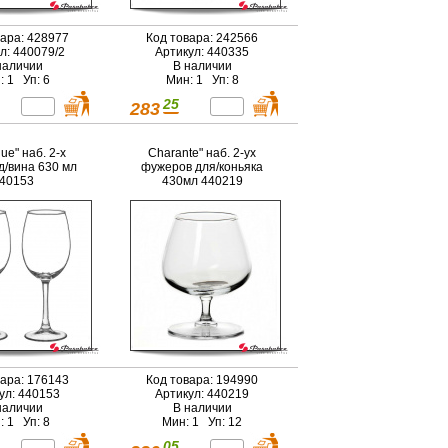
вара: 428977
Код товара: 242566
л: 440079/2
Артикул: 440335
наличии
В наличии
: 1 Уп: 6
Мин: 1 Уп: 8
25
283
ue" наб. 2-х
Charante" наб. 2-ух
д/вина 630 мл
фужеров для/коньяка
40153
430мл 440219
вара: 176143
Код товара: 194990
ул: 440153
Артикул: 440219
наличии
В наличии
: 1 Уп: 8
Мин: 1 Уп: 12
05