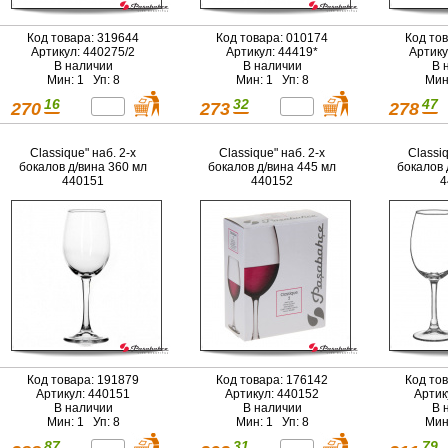
Код товара: 319644
Код товара: 010174
Код то
Артикул: 440275/2
Артикул: 44419*
Артику
В наличии
В наличии
В 
Мин: 1 Уп: 8
Мин: 1 Уп: 8
Мин
16
32
47
270
273
278
Classique" наб. 2-х
Classique" наб. 2-х
Classiq
бокалов д/вина 360 мл
бокалов д/вина 445 мл
бокалов 
440151
440152
4
Код товара: 191879
Код товара: 176142
Код то
Артикул: 440151
Артикул: 440152
Артик
В наличии
В наличии
В 
Мин: 1 Уп: 8
Мин: 1 Уп: 8
Мин
87
31
79