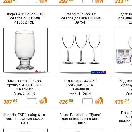
288
292
311
Bingo-F&D" набор 6-ти
Эталон" набор 3-х
Эдем" н
бокалов (v=215мл)
бокалов для вина 250мл
для вин
410012 F&D
J9754
1
Код товара: 398788
Код товара: 442859
Код то
Артикул: 410012 F&D
Артикул: J9754
Артик
В наличии
В наличии
В 
Мин: 1 Уп: 8
Мин: 1 Уп: 4
Мин
04
88
54
387
426
438
Resto"
Imperial F&D" набор 6-ти
Бокал Pasabahce "Тулип"
бок
бокалов 340 мл 44272
для шампанского 6шт
шампан
F&D
190мл
4