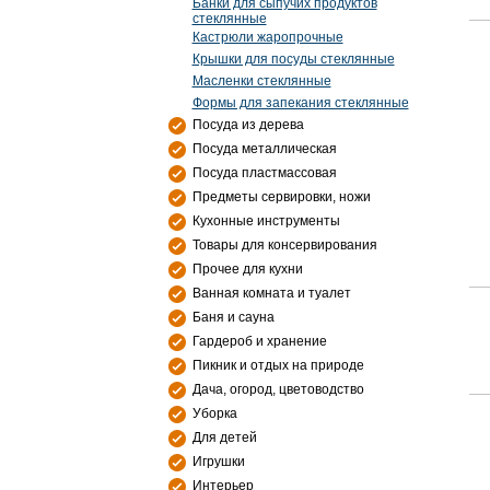
Банки для сыпучих продуктов
стеклянные
Кастрюли жаропрочные
Крышки для посуды стеклянные
Масленки стеклянные
Формы для запекания стеклянные
Посуда из дерева
Посуда металлическая
Посуда пластмассовая
Предметы сервировки, ножи
Кухонные инструменты
Товары для консервирования
Прочее для кухни
Ванная комната и туалет
Баня и сауна
Гардероб и хранение
Пикник и отдых на природе
Дача, огород, цветоводство
Уборка
Для детей
Игрушки
Интерьер