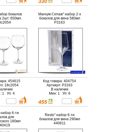
330
абор бокалов
Магнум Сепаж" набор 2-х
а 2шт. 650мл.
бокалов для вина 580мл
8с2054
P3163
вара: 454615
Код товара: 404754
ул: 18с2054
Артикул: P3163
наличии
В наличии
: 1 Уп: 4
Мин: 1 Уп: 6
75
455
 набор 6-ти
Resto" набор 6-ти
алов для
бокалов для вина 290мл
ского 180мл
440611
40419