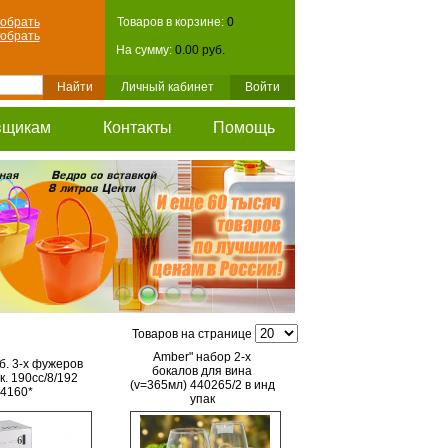
обрать
Товаров в корзине:
0
обрать
На сумму:
0.00 руб.
Личный кабинет
Войти
вщикам
Контакты
Помощь
Товаров на странице
Amber" набор 2-х
аб. 3-х фужеров
бокалов для вина
. 190сс/8/192
(v=365мл) 440265/2 в инд
4160*
упак