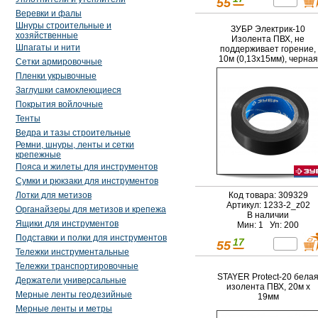
55
Веревки и фалы
Шнуры строительные и
ЗУБР Электрик-10
хозяйственные
Изолента ПВХ, не
Шпагаты и нити
поддерживает горение,
10м (0,13х15мм), черная
Сетки армировочные
Пленки укрывочные
Заглушки самоклеющиеся
Покрытия войлочные
Тенты
Ведра и тазы строительные
Ремни, шнуры, ленты и сетки
крепежные
Пояса и жилеты для инструментов
Сумки и рюкзаки для инструментов
Код товара: 309329
Лотки для метизов
Артикул: 1233-2_z02
Органайзеры для метизов и крепежа
В наличии
Ящики для инструментов
Мин: 1 Уп: 200
Подставки и полки для инструментов
17
55
Тележки инструментальные
Тележки транспортировочные
STAYER Protect-20 бела
Держатели универсальные
изолента ПВХ, 20м х
Мерные ленты геодезийные
19мм
Мерные ленты и метры