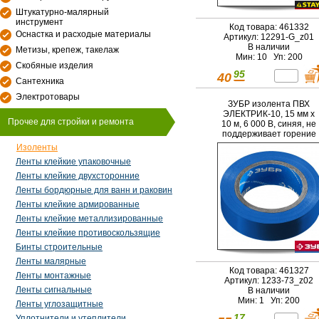
Штукатурно-малярный
инструмент
Код товара: 461332
Оснастка и расходые материалы
Артикул: 12291-G_z01
В наличии
Метизы, крепеж, такелаж
Мин: 10 Уп: 200
Скобяные изделия
95
40
Сантехника
Электротовары
ЗУБР изолента ПВХ
ЭЛЕКТРИК-10, 15 мм х
Прочее для стройки и ремонта
10 м, 6 000 В, синяя, не
поддерживает горение
(1233-73)
Изоленты
Ленты клейкие упаковочные
Ленты клейкие двухсторонние
Ленты бордюрные для ванн и раковин
Ленты клейкие армированные
Ленты клейкие металлизированные
Ленты клейкие противоскользящие
Бинты строительные
Ленты малярные
Код товара: 461327
Ленты монтажные
Артикул: 1233-73_z02
Ленты сигнальные
В наличии
Мин: 1 Уп: 200
Ленты углозащитные
17
Уплотнители и утеплители