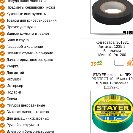
Посуда пластмассовая
Предметы сервировки, ножи
Кухонные инструменты
Товары для консервирования
Прочее для кухни
Ванная комната и туалет
Баня и сауна
Код товара: 301831
Гардероб и хранение
Артикул: 1235-2
В наличии
Пикник и отдых на природе
Мин: 10 Уп: 200
Дача, огород, цветоводство
45
30
Уборка
Для детей
STAYER изолента ПВХ
PROTECT-10, 15 мм х 10
Игрушки
м, 5 000 В, зеленая
Интерьер
(12292-G)
Подарки
Свечи
Фигурки декоративные
Бытовая электротехника
Для домашних животных
Ручной инструмент
Электро и бензоинструмент