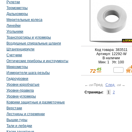
Рулетки
Термометры
Дальномеры
Мерительные колеса
Линейки
Угольники
Транспортиры и угломеры
Воздушные спиральные шланги
Штангенциркули
Код товара: 383511
Артикул: 12292-W
Счетчики
В наличии
Оптические приборы и инструменты
Мин: 1 Уп: 100
Микрометры
45
72
Измерители шага резьбы
Гидроуровни
Уровни коробчатые
←
Пред.
След.
→
ctrl
ctrl
Уровни-правила
Страницы:
1
2
Уровни-угломеры
Коврики защитные и разметочные
Верстаки
Лестницы и стремянки
Вышки-туры
Тали и лебедки
Каски защитные