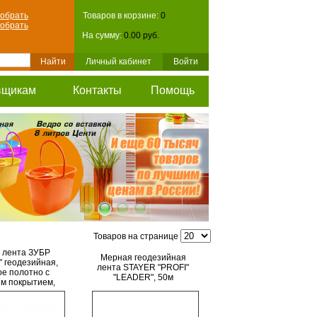
обрать
Товаров в корзине:
0
обрать
На сумму:
0.00 руб.
Личный кабинет
Войти
вщикам
Контакты
Помощь
Товаров на странице
 лента ЗУБР
Мерная геодезийная
 геодезийная,
лента STAYER "PROFI"
ое полотно с
"LEADER", 50м
м покрытием,
мх10мм