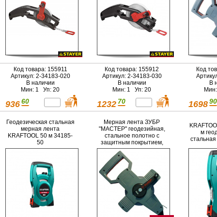
Код товара: 155911
Код товара: 155912
Код то
Артикул: 2-34183-020
Артикул: 2-34183-030
Артику
В наличии
В наличии
В 
Мин: 1 Уп: 20
Мин: 1 Уп: 20
Мин:
60
70
90
936
1232
1698
Геодезическая стальная
Мерная лента ЗУБР
KRAFTOO
мерная лента
"МАСТЕР" геодезийная,
м гео
KRAFTOOL 50 м 34185-
стальное полотно с
стальная
50
защитным покрытием,
100мх10мм