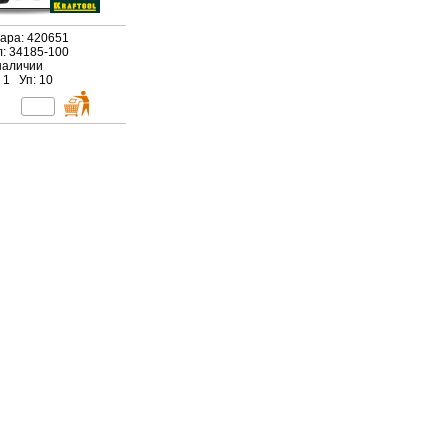
вара: 420651
л: 34185-100
наличии
 1 Уп: 10