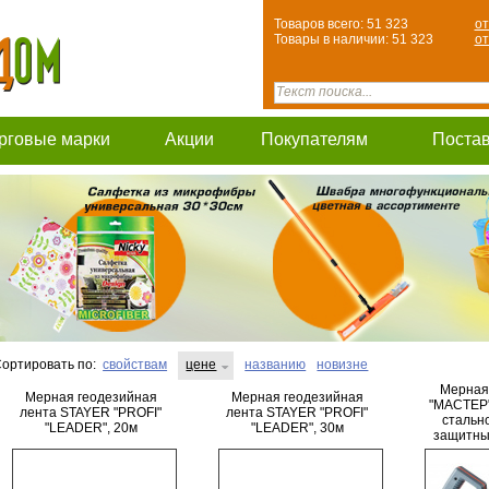
Товаров всего: 51 323
от
Товары в наличии: 51 323
от
рговые марки
Акции
Покупателям
Поста
ортировать по:
свойствам
цене
названию
новизне
Мерная
Мерная геодезийная
Мерная геодезийная
"МАСТЕР"
лента STAYER "PROFI"
лента STAYER "PROFI"
стальн
"LEADER", 20м
"LEADER", 30м
защитны
50