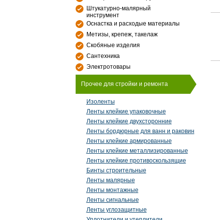
Штукатурно-малярный
инструмент
Оснастка и расходые материалы
Метизы, крепеж, такелаж
Скобяные изделия
Сантехника
Электротовары
Прочее для стройки и ремонта
Изоленты
Ленты клейкие упаковочные
Ленты клейкие двухсторонние
Ленты бордюрные для ванн и раковин
Ленты клейкие армированные
Ленты клейкие металлизированные
Ленты клейкие противоскользящие
Бинты строительные
Ленты малярные
Ленты монтажные
Ленты сигнальные
Ленты углозащитные
Уплотнители и утеплители