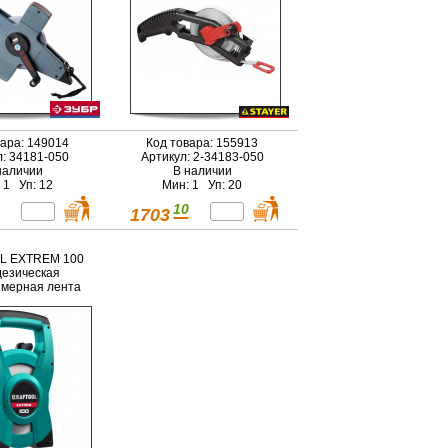
вара: 149014
Код товара: 155913
л: 34181-050
Артикул: 2-34183-050
наличии
В наличии
 1 Уп: 12
Мин: 1 Уп: 20
10
1703
L EXTREM 100
дезическая
 мерная лента