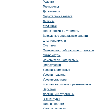
Рулетки
Термометры
Дальномеры
Мерительные колеса
Линейки
Угольники
Транспортиры и угломеры
Воздушные спиральные шланги
Штангенциркули
Счетчики
Оптические приборы и инструменты
Микрометры
Измерители шага резьбы
Гидроуровни
Уровни коробчатые
Уровни-правила
Уровни-угломеры
Коврики защитные и разметочные
Верстаки
Лестницы и стремянки
Вышки-туры
Тали и лебедки
Каски защитные