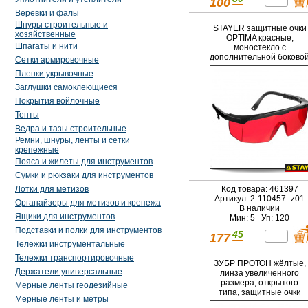
100
Веревки и фалы
Шнуры строительные и
STAYER защитные очки
хозяйственные
OPTIMA красные,
Шпагаты и нити
моностекло с
дополнительной боково
Сетки армировочные
защитой (2-110457)
Пленки укрывочные
Заглушки самоклеющиеся
Покрытия войлочные
Тенты
Ведра и тазы строительные
Ремни, шнуры, ленты и сетки
крепежные
Пояса и жилеты для инструментов
Сумки и рюкзаки для инструментов
Код товара: 461397
Лотки для метизов
Артикул: 2-110457_z01
Органайзеры для метизов и крепежа
В наличии
Ящики для инструментов
Мин: 5 Уп: 120
Подставки и полки для инструментов
45
177
Тележки инструментальные
Тележки транспортировочные
ЗУБР ПРОТОН жёлтые,
Держатели универсальные
линза увеличенного
размера, открытого
Мерные ленты геодезийные
типа, защитные очки
Мерные ленты и метры
(110482)