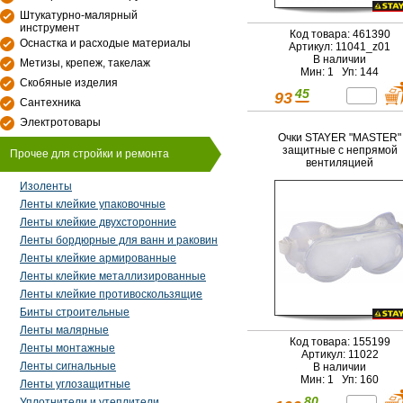
Штукатурно-малярный
инструмент
Код товара: 461390
Оснастка и расходые материалы
Артикул: 11041_z01
В наличии
Метизы, крепеж, такелаж
Мин: 1 Уп: 144
Скобяные изделия
45
93
Сантехника
Электротовары
Очки STAYER "MASTER"
защитные с непрямой
Прочее для стройки и ремонта
вентиляцией
Изоленты
Ленты клейкие упаковочные
Ленты клейкие двухсторонние
Ленты бордюрные для ванн и раковин
Ленты клейкие армированные
Ленты клейкие металлизированные
Ленты клейкие противоскользящие
Бинты строительные
Ленты малярные
Код товара: 155199
Ленты монтажные
Артикул: 11022
Ленты сигнальные
В наличии
Мин: 1 Уп: 160
Ленты углозащитные
80
Уплотнители и утеплители