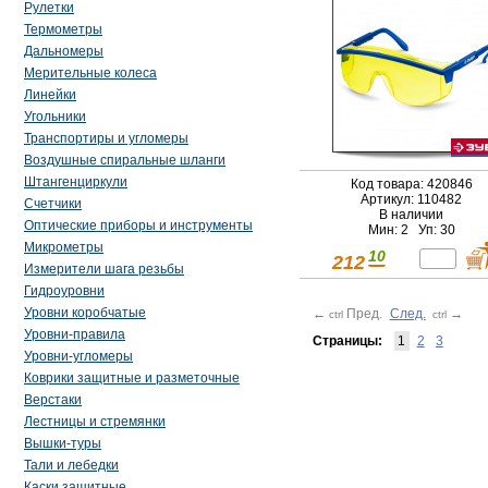
Рулетки
Термометры
Дальномеры
Мерительные колеса
Линейки
Угольники
Транспортиры и угломеры
Воздушные спиральные шланги
Штангенциркули
Код товара: 420846
Артикул: 110482
Счетчики
В наличии
Оптические приборы и инструменты
Мин: 2 Уп: 30
Микрометры
10
212
Измерители шага резьбы
Гидроуровни
Уровни коробчатые
←
Пред.
След.
→
ctrl
ctrl
Уровни-правила
Страницы:
1
2
3
Уровни-угломеры
Коврики защитные и разметочные
Верстаки
Лестницы и стремянки
Вышки-туры
Тали и лебедки
Каски защитные