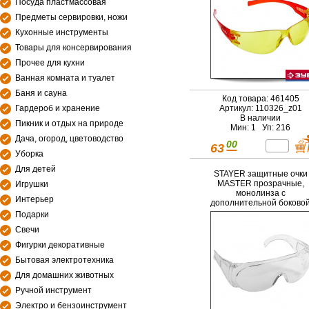
Посуда пластмассовая
Предметы сервировки, ножи
Кухонные инструменты
Товары для консервирования
Прочее для кухни
Ванная комната и туалет
Баня и сауна
Код товара: 461405
Гардероб и хранение
Артикул: 110326_z01
В наличии
Пикник и отдых на природе
Мин: 1 Уп: 216
Дача, огород, цветоводство
00
63
Уборка
Для детей
STAYER защитные очки
MASTER прозрачные,
Игрушки
монолинза с
Интерьер
дополнительной боково
защитой и
Подарки
вентиляцией(11041)
Свечи
Фигурки декоративные
Бытовая электротехника
Для домашних животных
Ручной инструмент
Электро и бензоинструмент