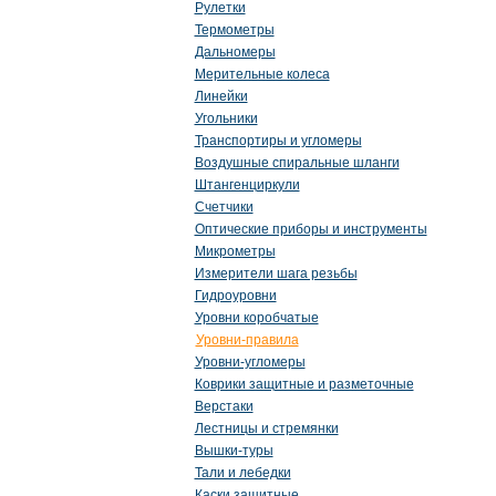
Рулетки
Термометры
Дальномеры
Мерительные колеса
Линейки
Угольники
Транспортиры и угломеры
Воздушные спиральные шланги
Штангенциркули
Счетчики
Оптические приборы и инструменты
Микрометры
Измерители шага резьбы
Гидроуровни
Уровни коробчатые
Уровни-правила
Уровни-угломеры
Коврики защитные и разметочные
Верстаки
Лестницы и стремянки
Вышки-туры
Тали и лебедки
Каски защитные