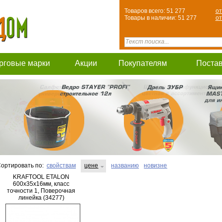
Товаров всего: 51 277
от
Товары в наличии: 51 277
от
рговые марки
Акции
Покупателям
Поста
ортировать по:
свойствам
цене
названию
новизне
KRAFTOOL ETALON
600х35х16мм, класс
точности 1, Поверочная
линейка (34277)