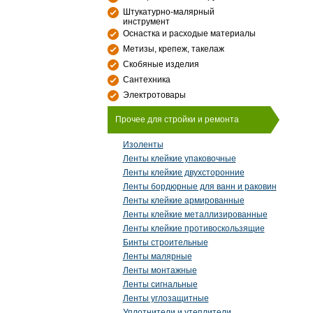
Штукатурно-малярный
инструмент
Оснастка и расходые материалы
Метизы, крепеж, такелаж
Скобяные изделия
Сантехника
Электротовары
Прочее для стройки и ремонта
Изоленты
Ленты клейкие упаковочные
Ленты клейкие двухсторонние
Ленты бордюрные для ванн и раковин
Ленты клейкие армированные
Ленты клейкие металлизированные
Ленты клейкие противоскользящие
Бинты строительные
Ленты малярные
Ленты монтажные
Ленты сигнальные
Ленты углозащитные
Уплотнители и утеплители