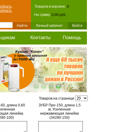
обрать
Товаров в корзине:
0
обрать
На сумму:
0.00 руб.
Личный кабинет
Войти
вщикам
Контакты
Помощь
Товаров на странице
60, длина 0,60
ЗУБР Про-150, длина 1,5
Усиленная
м, Усиленная
ющая линейка
нержавеющая линейка
280-100)
(34280-150)