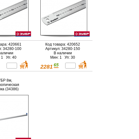
вара: 420661
Код товара: 420652
л: 34280-100
Артикул: 34280-150
наличии
В наличии
 1 Уп: 40
Мин: 1 Уп: 30
65
2281
БР 8м,
копическая
ка (34386)