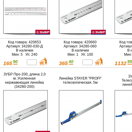
Код товара: 420653
Код товара: 420660
Код то
Артикул: 34280-030-Д
Артикул: 34280-060
Артику
В наличии
В наличии
В 
Мин: 5 Уп: 240
Мин: 1 Уп: 100
Мин:
90
40
95
165
365
1132
ЗУБР Про-200, длина 2,0
ЗУ
м, Усиленная
Линейка STAYER "PROFI"
Телес
нержавеющая линейка
телескопическая, 5м
линей
(34280-200)