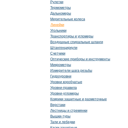
Рулетки
Термометры
Дальномеры
Мерительные колеса
Линейки
Угольники
Транспортиры и угломеры
Воздушные спиральные шланги
Штангенциркули
Счетчики
Оптические приборы и инструменты
Микрометры
Измерители шага резьбы
Гидроуровни
Уровни коробчатые
Уровни-правила
Уровни-угломеры
Коврики защитные и разметочные
Верстаки
Лестницы и стремянки
Вышки-туры
Тали и лебедки
Каски защитные