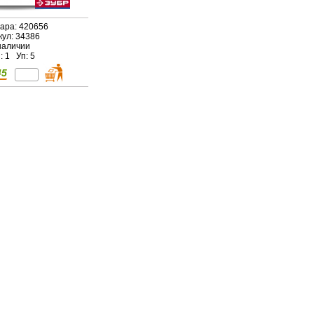
вара: 420656
кул: 34386
наличии
: 1 Уп: 5
45