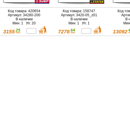
Код товара: 420654
Код товара: 158747
Код то
Артикул: 34280-200
Артикул: 3420-05_z01
Арти
В наличии
В наличии
В 
Мин: 1 Уп: 20
Мин: 1 Уп: 1
Мин
25
64
3155
7278
13092