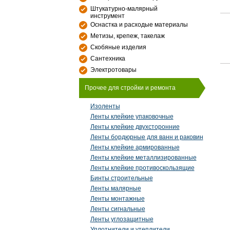
Штукатурно-малярный
инструмент
Оснастка и расходые материалы
Метизы, крепеж, такелаж
Скобяные изделия
Сантехника
Электротовары
Прочее для стройки и ремонта
Изоленты
Ленты клейкие упаковочные
Ленты клейкие двухсторонние
Ленты бордюрные для ванн и раковин
Ленты клейкие армированные
Ленты клейкие металлизированные
Ленты клейкие противоскользящие
Бинты строительные
Ленты малярные
Ленты монтажные
Ленты сигнальные
Ленты углозащитные
Уплотнители и утеплители