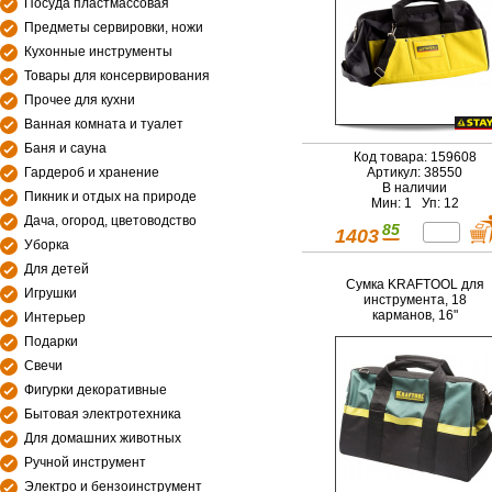
Посуда пластмассовая
Предметы сервировки, ножи
Кухонные инструменты
Товары для консервирования
Прочее для кухни
Ванная комната и туалет
Баня и сауна
Код товара: 159608
Гардероб и хранение
Артикул: 38550
В наличии
Пикник и отдых на природе
Мин: 1 Уп: 12
Дача, огород, цветоводство
85
1403
Уборка
Для детей
Сумка KRAFTOOL для
Игрушки
инструмента, 18
карманов, 16"
Интерьер
Подарки
Свечи
Фигурки декоративные
Бытовая электротехника
Для домашних животных
Ручной инструмент
Электро и бензоинструмент