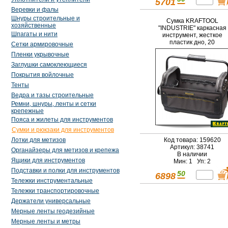
5701
Веревки и фалы
Шнуры строительные и
Сумка KRAFTOOL
хозяйственные
"INDUSTRIE" каркасная
Шпагаты и нити
инструмент, жесткое
пластик дно, 20
Сетки армировочные
карманов, 8 петель-
Пленки укрывочные
держателей, L=46см
Заглушки самоклеющиеся
Покрытия войлочные
Тенты
Ведра и тазы строительные
Ремни, шнуры, ленты и сетки
крепежные
Пояса и жилеты для инструментов
Сумки и рюкзаки для инструментов
Код товара: 159620
Лотки для метизов
Артикул: 38741
Органайзеры для метизов и крепежа
В наличии
Ящики для инструментов
Мин: 1 Уп: 2
Подставки и полки для инструментов
50
6898
Тележки инструментальные
Тележки транспортировочные
Держатели универсальные
Мерные ленты геодезийные
Мерные ленты и метры