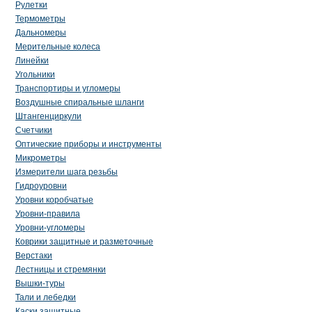
Рулетки
Термометры
Дальномеры
Мерительные колеса
Линейки
Угольники
Транспортиры и угломеры
Воздушные спиральные шланги
Штангенциркули
Счетчики
Оптические приборы и инструменты
Микрометры
Измерители шага резьбы
Гидроуровни
Уровни коробчатые
Уровни-правила
Уровни-угломеры
Коврики защитные и разметочные
Верстаки
Лестницы и стремянки
Вышки-туры
Тали и лебедки
Каски защитные