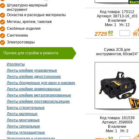
Штукатурно-малярный
инструмент
Код товара: 170112
Оснастка и расходые материалы
Артикул: 38713-16_z01
В наличии
Метизы, крепеж, такелаж
Мин: 1 Уп: 12
Скобяные изделия
80
2725
Сантехника
Электротовары
Сумка JCB для
Прочее для стройки и ремонта
инструментов, 60см/24"
Изоленты
Ленты клейкие упаковочные
Ленты клейкие двухсторонние
Ленты бордюрные для ванн и раковин
Ленты клейкие армированные
Ленты клейкие металлизированные
Ленты клейкие противоскользящие
Бинты строительные
Ленты малярные
Код товара: 161539
Ленты монтажные
Артикул: JSW009
Ленты сигнальные
В наличии
Мин: 1 Уп: 2
Ленты углозащитные
50
Уплотнители и утеплители