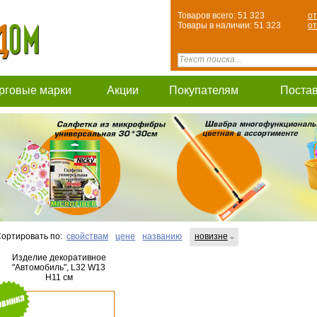
Товаров всего: 51 323
от
Товары в наличии: 51 323
от
рговые марки
Акции
Покупателям
Поста
ортировать по:
свойствам
цене
названию
новизне
Изделие декоративное
"Автомобиль", L32 W13
H11 см