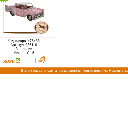
Код товара: 476488
Артикул: 936119
В наличии
Мин: 1 Уп: 6
78
3036
В этом разделе сайта представлены только новинки. Нажмите зд