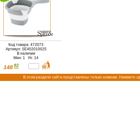
Код товара: 472073
Артикул: SE402010025
В наличии
Мин: 1 Уп: 14
92
148
В этом разделе сайта представлены только новинки. Нажмите зд