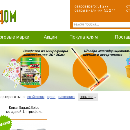
Товаров всего: 51 277
от
Товары в наличии: 51 277
от
рговые марки
Акции
Покупателям
Поста
ортировать по:
свойствам
цене
названию
новизне
Ковш Sugar&Spice
складной 1л трюфель