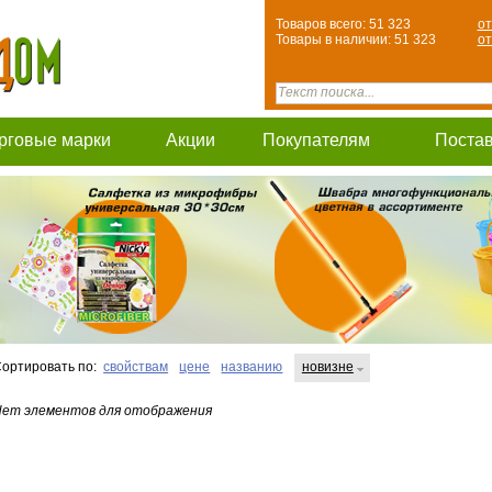
Товаров всего: 51 323
от
Товары в наличии: 51 323
от
рговые марки
Акции
Покупателям
Поста
ортировать по:
свойствам
цене
названию
новизне
ет элементов для отображения