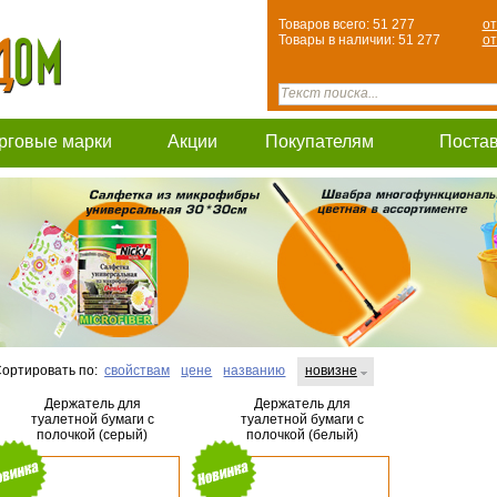
Товаров всего: 51 277
от
Товары в наличии: 51 277
от
рговые марки
Акции
Покупателям
Поста
ортировать по:
свойствам
цене
названию
новизне
Держатель для
Держатель для
туалетной бумаги с
туалетной бумаги с
полочкой (серый)
полочкой (белый)