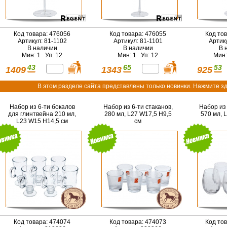
Код товара: 476056
Код товара: 476055
Код то
Артикул: 81-1102
Артикул: 81-1101
Артик
В наличии
В наличии
В 
Мин: 1 Уп: 12
Мин: 1 Уп: 12
Мин:
43
65
53
1409
1343
925
В этом разделе сайта представлены только новинки. Нажмите зд
Набор из 6-ти бокалов
Набор из 6-ти стаканов,
Набор из 
для глинтвейна 210 мл,
280 мл, L27 W17,5 H9,5
570 мл, 
L23 W15 H14,5 см
см
Код товара: 474074
Код товара: 474073
Код то