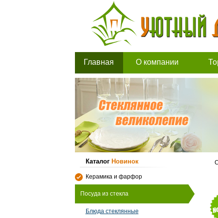
Главная
О компании
То
Каталог
Новинок
С
Керамика и фарфор
Посуда из стекла
Блюда стеклянные