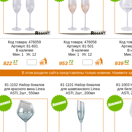
Код товара: 476059
Код товара: 476058
Код то
Артикул: 81-601
Артикул: 81-501
Артик
В наличии
В наличии
В 
Мин: 1 Уп: 12
Мин: 1 Уп: 12
Мин:
17
72
62
822
953
939
В этом разделе сайта представлены только новинки. Нажмите зд
81-1102 Набор бокалов
81-1101 Набор бокалов
81-1003 
для красного вина Linea
для шампанского Linea
для бело
ASTI, 2шт., 550мл
ASTI, 2шт., 200мл
ASTI, 