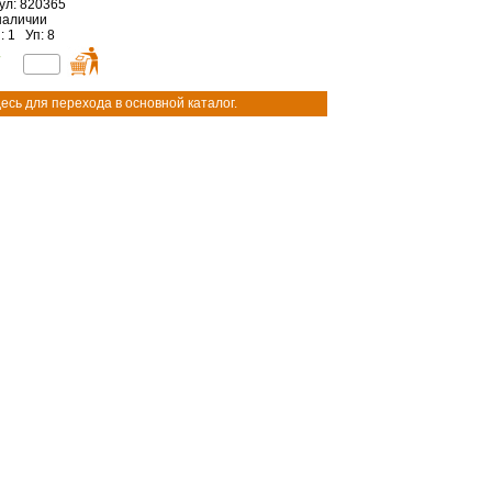
ул: 820365
наличии
: 1 Уп: 8
есь для перехода в основной каталог.