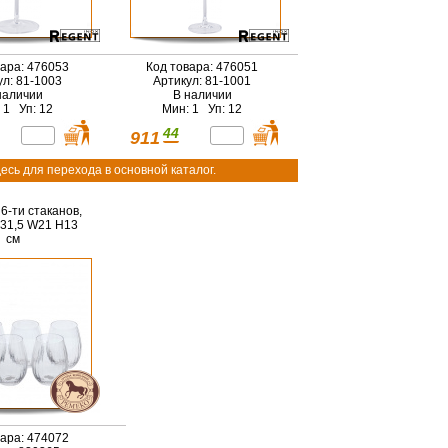
вара: 476053
Код товара: 476051
ул: 81-1003
Артикул: 81-1001
наличии
В наличии
 1 Уп: 12
Мин: 1 Уп: 12
44
911
есь для перехода в основной каталог.
6-ти стаканов,
L31,5 W21 H13
см
вара: 474072