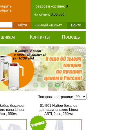
обрать
Товаров в корзине:
0
обрать
На сумму:
0.00 руб.
Личный кабинет
Войти
вщикам
Контакты
Помощь
Товаров на странице
Набор бокалов
81-901 Набор бокалов
ого вина Linea
для шампанского Linea
2шт., 550мл
ASTI, 2шт., 250мл