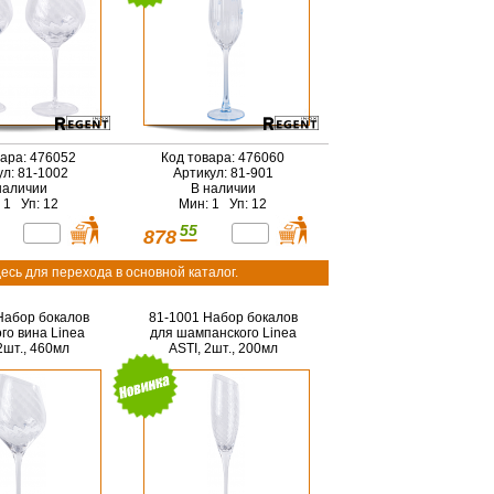
вара: 476052
Код товара: 476060
ул: 81-1002
Артикул: 81-901
наличии
В наличии
 1 Уп: 12
Мин: 1 Уп: 12
55
878
есь для перехода в основной каталог.
Набор бокалов
81-1001 Набор бокалов
го вина Linea
для шампанского Linea
2шт., 460мл
ASTI, 2шт., 200мл