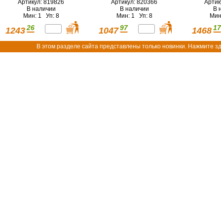
Артикул: 819826
Артикул: 820366
Артик
В наличии
В наличии
В 
Мин: 1 Уп: 8
Мин: 1 Уп: 8
Мин
26
97
17
1243
1047
1468
В этом разделе сайта представлены только новинки. Нажмите зд