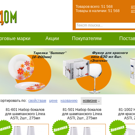
Товаров всего: 51 568
от
Товары в наличии: 51 568
от
рговые марки
Акции
Покупателям
Поста
ортировать по:
свойствам
цене
названию
новизне
81-601 Набор бокалов
81-501 Набор бокалов
81-1002 
для шампанского Linea
для шампанского Linea
для красн
ASTI, 2шт., 275мл
ASTI, 2шт., 275мл
ASTI, 