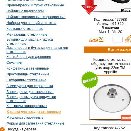
Френч-прессы и турки стеклянные
-10%
Чайники с подогревом
Чайники заварочные жаропрочные
Код товара: 477988
Наборы для специй из стекла
Артикул: 64-320
В наличии
Креманки стеклянные
Мин: 1 Уп: 20
Менажницы стеклянные
76
Бутылки для масла и уксуса
549
стеклянные
Диспенсеры и бутылки для напитков
В этом разде
стеклянные
Контейнеры для хранения
Крышка стекл метал
Соусники
обод круг метал кнопка
усил/пар 22см TM
Конфетницы стеклянные
Appetite
Фруктовницы стеклянные
Сахарницы стеклянные
Аксессуары для сервировки
Банки для меда стеклянные
Банки для сыпучих продуктов
стеклянные
Кастрюли жаропрочные
Крышки для посуды стеклянные
Масленки стеклянные
Формы для запекания стеклянные
Код товара: 477521
Посуда из дерева