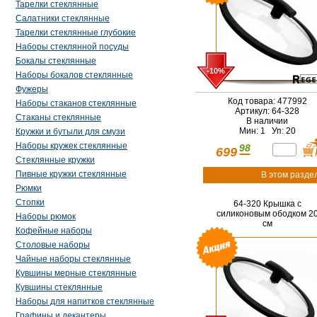
Тарелки стеклянные
Салатники стеклянные
Тарелки стеклянные глубокие
Наборы стеклянной посуды
Бокалы стеклянные
-10%
Наборы бокалов стеклянные
Фужеры
Код товара: 477992
Наборы стаканов стеклянные
Артикул: 64-328
Стаканы стеклянные
В наличии
Мин: 1 Уп: 20
Кружки и бутыли для смузи
Наборы кружек стеклянные
98
699
Стеклянные кружки
Пивные кружки стеклянные
В этом разде
Рюмки
Стопки
64-320 Крышка c
силиконовым ободком 2
Наборы рюмок
см
Кофейные наборы
Столовые наборы
Чайные наборы стеклянные
Кувшины мерные стеклянные
Кувшины стеклянные
Наборы для напитков стеклянные
Графины и декантеры