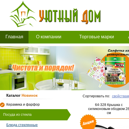
Главная
О компании
Торговые марки
Каталог
Новинок
Сортировать по:
свойствам
Керамика и фарфор
64-328 Крышка c
силиконовым ободком 2
см
Посуда из стекла
Блюда стеклянные