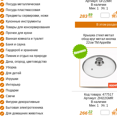
Артикул: GF22MR
Посуда металлическая
В наличии
Мин: 1 Уп: 1
Посуда пластмассовая
89
283
Предметы сервировки, ножи
Кухонные инструменты
В этом разде
Товары для консервирования
Прочее для кухни
Крышка стекл метал
Ванная комната и туалет
обод круг метал кнопка
22см TM Appetite
Баня и сауна
Гардероб и хранение
Пикник и отдых на природе
Дача, огород, цветоводство
Уборка
Для детей
Игрушки
Интерьер
Подарки
Код товара: 477517
Свечи
Артикул: ZHI22GMR
В наличии
Фигурки декоративные
Мин: 1 Уп: 1
Бытовая электротехника
22
266
Для домашних животных