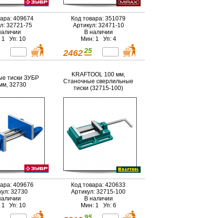
вара: 409674
Код товара: 351079
л: 32721-75
Артикул: 32471-10
наличии
В наличии
 1 Уп: 10
Мин: 1 Уп: 4
25
2462
KRAFTOOL 100 мм,
е тиски ЗУБР
Станочные сверлильные
мм, 32730
тиски (32715-100)
вара: 409676
Код товара: 420633
кул: 32730
Артикул: 32715-100
наличии
В наличии
 1 Уп: 10
Мин: 1 Уп: 6
95