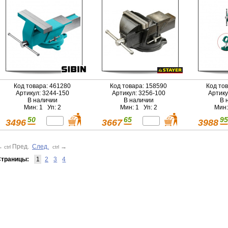
Код товара: 461280
Код товара: 158590
Код то
Артикул: 3244-150
Артикул: 3256-100
Артику
В наличии
В наличии
В 
Мин: 1 Уп: 2
Мин: 1 Уп: 2
Мин:
50
65
95
3496
3667
3988
←
Пред.
След.
→
ctrl
ctrl
траницы:
1
2
3
4