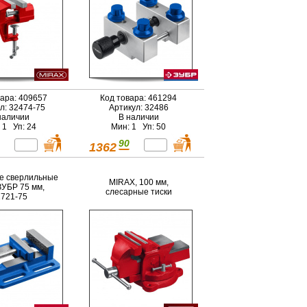
вара: 409657
Код товара: 461294
л: 32474-75
Артикул: 32486
наличии
В наличии
 1 Уп: 24
Мин: 1 Уп: 50
90
1362
е сверлильные
MIRAX, 100 мм,
ЗУБР 75 мм,
слесарные тиски
721-75