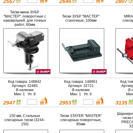
2557
2646
2807
Тиски-мини ЗУБР
"МАСТЕР", поворотные с
Тиски ЗУБР "МАСТЕР"
MIRA
наковальней, для точных
станочные, 100мм
слеса
работ, 60мм
Код товара: 148842
Код товара: 148861
Код то
Артикул: 32485
Артикул: 32721
Артику
В наличии
В наличии
В 
Мин: 1 Уп: 8
Мин: 1 Уп: 6
Мин
35
65
30
2947
2953
3135
Шарнирн
150 мм, Стальные
Тиски STAYER "MASTER"
тиски
слесарные тиски (3244-
слесарные поворотные,
PRECIS
150)
95мм
32