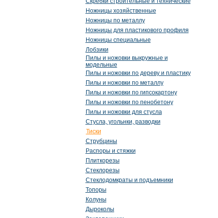
Скребки строительные и технические
Ножницы хозяйственные
Ножницы по металлу
Ножницы для пластикового профиля
Ножницы специальные
Лобзики
Пилы и ножовки выкружные и
модельные
Пилы и ножовки по дереву и пластику
Пилы и ножовки по металлу
Пилы и ножовки по гипсокартону
Пилы и ножовки по пенобетону
Пилы и ножовки для стусла
Стусла, угольнки, разводки
Тиски
Струбцины
Распоры и стяжки
Плиткорезы
Стеклорезы
Стеклодомкраты и подъемники
Топоры
Колуны
Дыроколы