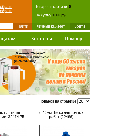
обрать
Товаров в корзине:
0
обрать
На сумму:
0.00 руб.
Личный кабинет
Войти
вщикам
Контакты
Помощь
Товаров на странице
ьные тиски
d 42мм, Тиски для точных
 мм, 32474-75
работ (32486)