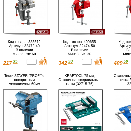
Код товара: 383572
Код товара: 409655
Код то
Артикул: 32472-40
Артикул: 32474-50
Артику
В наличии
В наличии
В 
Мин: 3 Уп: 60
Мин: 3 Уп: 30
Мин:
35
30
50
217
342
409
Тиски STAYER "PROFI" с
KRAFTOOL 75 мм,
Станочны
поворотным
Станочные сверлильные
тиски 
механизмом, 60мм
тиски (32715-75)
32