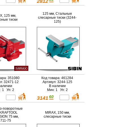
2812
125 мм, Стальные
X, 125 мм,
слесарные тиски (3244-
рные тиски
125)
вара: 351080
Код товара: 461284
л: 32471-12
Артикул: 3244-125
наличии
В наличии
: 1 Уп: 2
Мин: 1 Уп: 2
60
3141
о-поворотные
 KRAFTOOL
MIRAX, 150 мм,
ION 75 мм,
слесарные тиски
711-75