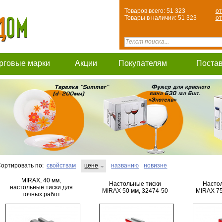
Товаров всего: 51 323
от
Товары в наличии: 51 323
от
рговые марки
Акции
Покупателям
Поста
ортировать по:
свойствам
цене
названию
новизне
MIRAX, 40 мм,
Настольные тиски
Настол
настольные тиски для
MIRAX 50 мм, 32474-50
MIRAX 75
точных работ