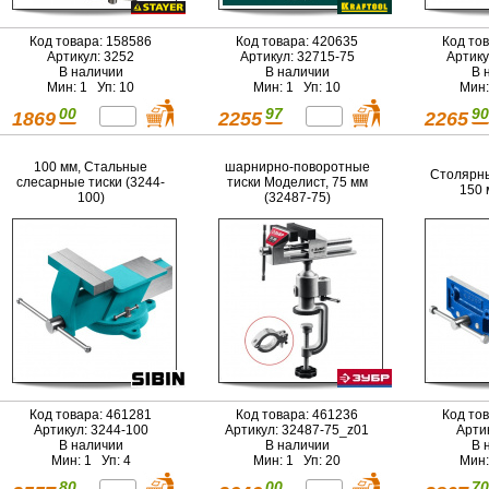
Код товара: 158586
Код товара: 420635
Код то
Артикул: 3252
Артикул: 32715-75
Артику
В наличии
В наличии
В 
Мин: 1 Уп: 10
Мин: 1 Уп: 10
Мин:
00
97
90
1869
2255
2265
100 мм, Стальные
шарнирно-поворотные
Столярны
слесарные тиски (3244-
тиски Моделист, 75 мм
150 
100)
(32487-75)
Код товара: 461281
Код товара: 461236
Код то
Артикул: 3244-100
Артикул: 32487-75_z01
Арти
В наличии
В наличии
В 
Мин: 1 Уп: 4
Мин: 1 Уп: 20
Мин:
80
00
70