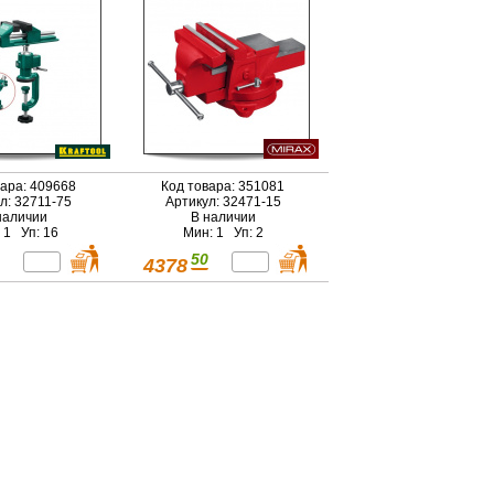
вара: 409668
Код товара: 351081
л: 32711-75
Артикул: 32471-15
наличии
В наличии
 1 Уп: 16
Мин: 1 Уп: 2
50
4378