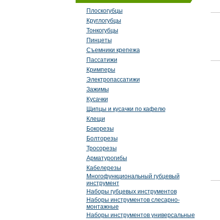
Плоскогубцы
Круглогубцы
Тонкогубцы
Пинцеты
Съемники крепежа
Пассатижи
Кримперы
Электропассатижи
Зажимы
Кусачки
Щипцы и кусачки по кафелю
Клещи
Бокорезы
Болторезы
Тросорезы
Арматурогибы
Кабелерезы
Многофункциональный губцевый
инструмент
Наборы губцевых инструментов
Наборы инструментов слесарно-
монтажные
Наборы инструментов универсальные