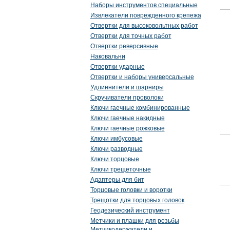
Наборы инструментов специальные
Извлекатели поврежденного крепежа
Отвертки для высоковольтных работ
Отвертки для точных работ
Отвертки реверсивные
Наковальни
Отвертки ударные
Отвертки и наборы универсальные
Удлиннители и шарниры
Скручиватели проволоки
Ключи гаечные комбинированные
Ключи гаечные накидные
Ключи гаечные рожковые
Ключи имбусовые
Ключи разводные
Ключи торцовые
Ключи трещеточные
Адаптеры для бит
Торцовые головки и воротки
Трещотки для торцовых головок
Геодезический инструмент
Метчики и плашки для резьбы
Метчикодержатели и