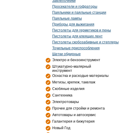
Заклепочники
Просекатели и гофраторы
Паяльники и паяльные станции
Паяльные лампы
Приборы для выжигания
Пистолеты для герметиков и пены
Пистолеты для клеящих лент
Пистолеты скобозабивные и степлеры
Точильные приспособления
Щетки обдирные
Электро и бензоинструмент
Штукатурно-малярный
инструмент
Оснастка и расходые материалы
Метизы, крепеж, такелаж
Скобяные изделия
Сантехника
Электротовары
Прочее для стройки и ремонта
Автотовары и автосервис
Галантерея и бижутерия
Новый Год