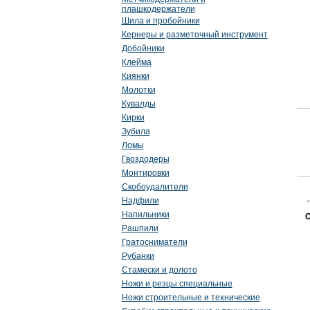
плашкодержатели
Шила и пробойники
Кернеры и разметочный инструмент
Добойники
Клейма
Киянки
Молотки
Кувалды
Кирки
Зубила
Ломы
Гвоздодеры
Монтировки
Скобоудалители
Надфили
Напильники
С
Рашпили
Гратосниматели
Рубанки
Стамески и долото
Ножи и резцы специальные
Ножи строительные и технические