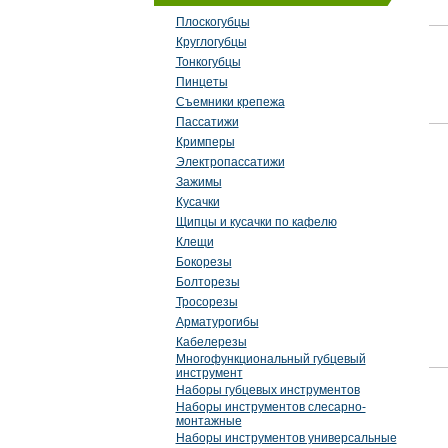
Плоскогубцы
Круглогубцы
Тонкогубцы
Пинцеты
Съемники крепежа
Пассатижи
Кримперы
Электропассатижи
Зажимы
Кусачки
Щипцы и кусачки по кафелю
Клещи
Бокорезы
Болторезы
Тросорезы
Арматурогибы
Кабелерезы
Многофункциональный губцевый
инструмент
Наборы губцевых инструментов
Наборы инструментов слесарно-
монтажные
Наборы инструментов универсальные