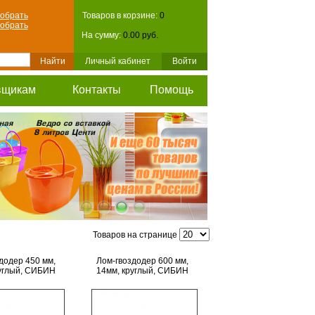
обрать
Товаров в корзине:
0
обрать
На сумму:
0.00 руб.
Личный кабинет
Войти
вщикам
Контакты
Помощь
Товаров на странице
додер 450 мм,
Лом-гвоздодер 600 мм,
углый, СИБИН
14мм, круглый, СИБИН