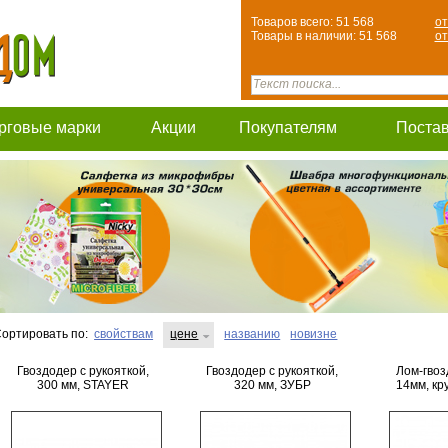
Товаров всего: 51 568
от
Товары в наличии: 51 568
от
рговые марки
Акции
Покупателям
Поста
ортировать по:
свойствам
цене
названию
новизне
Гвоздодер с рукояткой,
Гвоздодер с рукояткой,
Лом-гвоз
300 мм, STAYER
320 мм, ЗУБР
14мм, кр