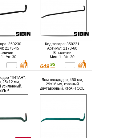
вара: 350230
Код товара: 350231
ул: 2173-45
Артикул: 2173-60
наличии
В наличии
 1 Уп: 30
Мин: 1 Уп: 30
95
649
додер "ТИТАН",
Лом-гвоздодер, 450 мм,
, 25х12 мм,
29х16 мм, кованый
 усиленный,
двутавровый, KRAFTOOL
ЗУБР