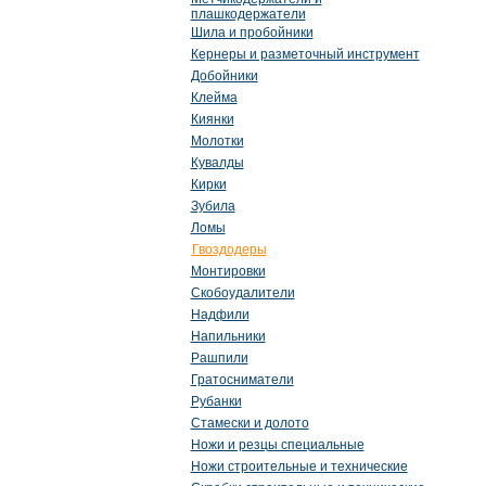
плашкодержатели
Шила и пробойники
Кернеры и разметочный инструмент
Добойники
Клейма
Киянки
Молотки
Кувалды
Кирки
Зубила
Ломы
Гвоздодеры
Монтировки
Скобоудалители
Надфили
Напильники
Рашпили
Гратосниматели
Рубанки
Стамески и долото
Ножи и резцы специальные
Ножи строительные и технические