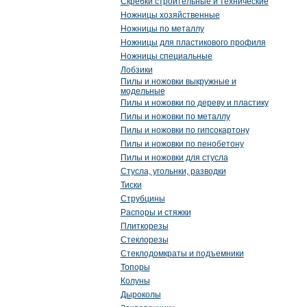
Скребки строительные и технические
Ножницы хозяйственные
Ножницы по металлу
Ножницы для пластикового профиля
Ножницы специальные
Лобзики
Пилы и ножовки выкружные и
модельные
Пилы и ножовки по дереву и пластику
Пилы и ножовки по металлу
Пилы и ножовки по гипсокартону
Пилы и ножовки по пенобетону
Пилы и ножовки для стусла
Стусла, угольнки, разводки
Тиски
Струбцины
Распоры и стяжки
Плиткорезы
Стеклорезы
Стеклодомкраты и подъемники
Топоры
Колуны
Дыроколы