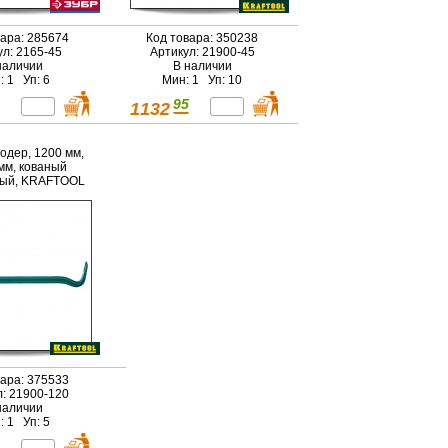
вара: 285674
Код товара: 350238
ул: 2165-45
Артикул: 21900-45
наличии
В наличии
: 1 Уп: 6
Мин: 1 Уп: 10
95
1132
одер, 1200 мм,
мм, кованый
вый, KRAFTOOL
вара: 375533
л: 21900-120
наличии
: 1 Уп: 5