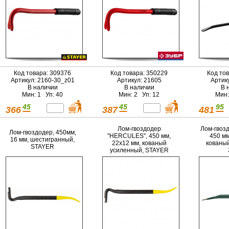
Код товара: 309376
Код товара: 350229
Код то
Артикул: 2160-30_z01
Артикул: 21605
Артик
В наличии
В наличии
В 
Мин: 1 Уп: 40
Мин: 2 Уп: 12
Мин:
45
45
95
366
387
481
Лом-гвоздодер
Лом-гвоз
Лом-гвоздодер, 450мм,
"HERCULES", 450 мм,
450 мм
16 мм, шестигранный,
22х12 мм, кованый
кованый
STAYER
усиленный, STAYER