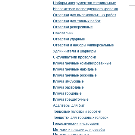
Наборы инструментов специальные
Извлекатели поврежденного крепежа
Отвертки для высоковольтных работ
Отвертки для точных работ
Отвертки реверсивные
Наковальни
Отвертки ударные
Отвертки и наборы универсальные
Удлиннители и шарниры
Скручиватели проволоки
Ключи гаечные комбинированные
Ключи гаечные накидные
Ключи гаечные рожковые
Ключи имбусовые
Ключи разводные
Ключи торцовые
Ключи трещеточные
Адаптеры для бит
Торцовые головки и воротки
Трещотки для торцовых головок
Геодезический инструмент
Метчики и плашки для резьбы
Метчикодержатели и