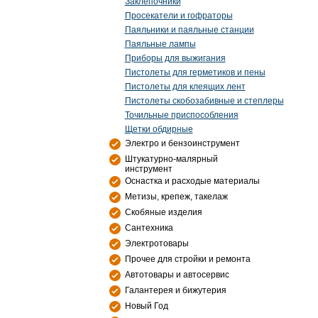
Заклепочники
Просекатели и гофраторы
Паяльники и паяльные станции
Паяльные лампы
Приборы для выжигания
Пистолеты для герметиков и пены
Пистолеты для клеящих лент
Пистолеты скобозабивные и степлеры
Точильные приспособления
Щетки обдирные
Электро и бензоинструмент
Штукатурно-малярный
инструмент
Оснастка и расходые материалы
Метизы, крепеж, такелаж
Скобяные изделия
Сантехника
Электротовары
Прочее для стройки и ремонта
Автотовары и автосервис
Галантерея и бижутерия
Новый Год