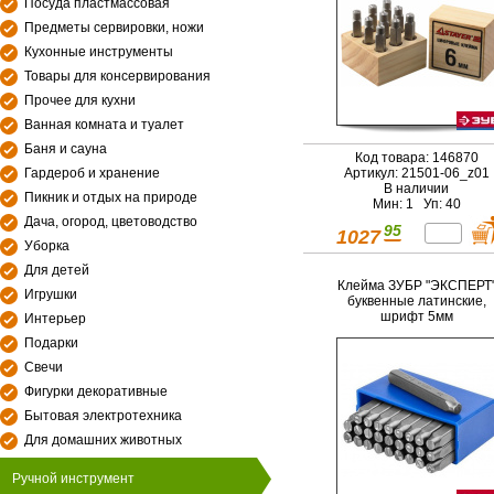
Посуда пластмассовая
Предметы сервировки, ножи
Кухонные инструменты
Товары для консервирования
Прочее для кухни
Ванная комната и туалет
Баня и сауна
Код товара: 146870
Гардероб и хранение
Артикул: 21501-06_z01
В наличии
Пикник и отдых на природе
Мин: 1 Уп: 40
Дача, огород, цветоводство
95
1027
Уборка
Для детей
Клейма ЗУБР "ЭКСПЕРТ
Игрушки
буквенные латинские,
шрифт 5мм
Интерьер
Подарки
Свечи
Фигурки декоративные
Бытовая электротехника
Для домашних животных
Ручной инструмент