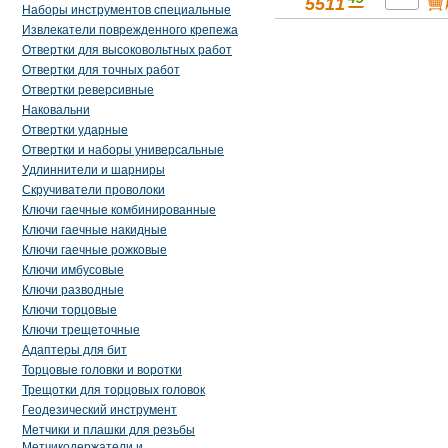
5511
Наборы инструментов специальные
Извлекатели поврежденного крепежа
Отвертки для высоковольтных работ
Отвертки для точных работ
Отвертки реверсивные
Наковальни
Отвертки ударные
Отвертки и наборы универсальные
Удлиннители и шарниры
Скручиватели проволоки
Ключи гаечные комбинированные
Ключи гаечные накидные
Ключи гаечные рожковые
Ключи имбусовые
Ключи разводные
Ключи торцовые
Ключи трещеточные
Адаптеры для бит
Торцовые головки и воротки
Трещотки для торцовых головок
Геодезический инструмент
Метчики и плашки для резьбы
Метчикодержатели и