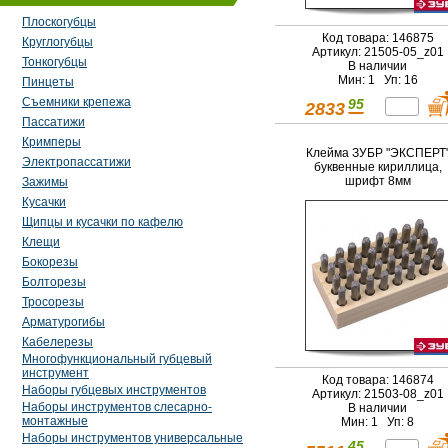
Плоскогубцы
Код товара: 146875
Круглогубцы
Артикул: 21505-05_z01
Тонкогубцы
В наличии
Мин: 1 Уп: 16
Пинцеты
Съемники крепежа
95
2833
Пассатижи
Кримперы
Клейма ЗУБР "ЭКСПЕРТ
Электропассатижи
буквенные кириллица,
шрифт 8мм
Зажимы
Кусачки
Щипцы и кусачки по кафелю
Клещи
Бокорезы
Болторезы
Тросорезы
Арматурогибы
Кабелерезы
Многофункциональный губцевый
инструмент
Код товара: 146874
Наборы губцевых инструментов
Артикул: 21503-08_z01
Наборы инструментов слесарно-
В наличии
монтажные
Мин: 1 Уп: 8
Наборы инструментов универсальные
45