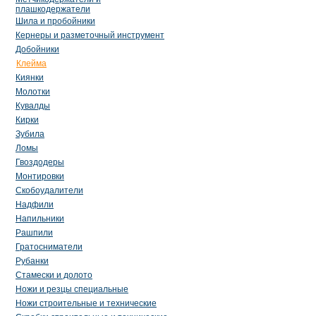
плашкодержатели
Шила и пробойники
Кернеры и разметочный инструмент
Добойники
Клейма
Киянки
Молотки
Кувалды
Кирки
Зубила
Ломы
Гвоздодеры
Монтировки
Скобоудалители
Надфили
Напильники
Рашпили
Гратосниматели
Рубанки
Стамески и долото
Ножи и резцы специальные
Ножи строительные и технические