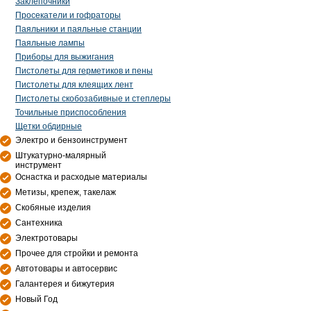
Заклепочники
Просекатели и гофраторы
Паяльники и паяльные станции
Паяльные лампы
Приборы для выжигания
Пистолеты для герметиков и пены
Пистолеты для клеящих лент
Пистолеты скобозабивные и степлеры
Точильные приспособления
Щетки обдирные
Электро и бензоинструмент
Штукатурно-малярный
инструмент
Оснастка и расходые материалы
Метизы, крепеж, такелаж
Скобяные изделия
Сантехника
Электротовары
Прочее для стройки и ремонта
Автотовары и автосервис
Галантерея и бижутерия
Новый Год