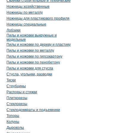
Скребки строительные и технические
Ножницы хозяйственные
Ножницы по металлу
Ножницы для пластикового профиля
Ножницы специальные
Лобзики
Пилы и ножовки выкружные и
модельные
Пилы и ножовки по дереву и пластику
Пилы и ножовки по металлу
Пилы и ножовки по гипсокартону
Пилы и ножовки по пенобетону
Пилы и ножовки для стусла
Стусла, угольнки, разводки
Тиски
Струбцины
Распоры и стяжки
Плиткорезы
Стеклорезы
Стеклодомкраты и подъемники
Топоры
Колуны
Дыроколы