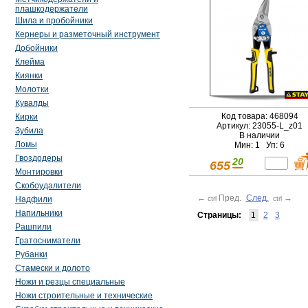
плашкодержатели
Шила и пробойники
Кернеры и разметочный инструмент
Добойники
Клейма
Киянки
Молотки
Кувалды
Код товара: 468094
Кирки
Артикул: 23055-L_z01
Зубила
В наличии
Ломы
Мин: 1 Уп: 6
Гвоздодеры
20
655
Монтировки
Скобоудалители
←
Пред.
След.
→
ctrl
ctrl
Надфили
Напильники
Страницы:
1
2
3
Рашпили
Гратосниматели
Рубанки
Стамески и долото
Ножи и резцы специальные
Ножи строительные и технические