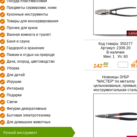
Посуда пластмассовая
Предметы сервировки, ножи
Кухонные инструменты
Товары для консервирования
Прочее для кухни
Ванная комната и туалет
Баня и сауна
Код товара: 350277
Гардероб и хранение
Артикул: 2309-20
В наличии
Пикник и отдых на природе
Мин: 1 Уп: 60
Дача, огород, цветоводство
80
142
Уборка
Для детей
Ножницы ЗУБР
"МАСТЕР" по металлу
Игрушки
цельнокованые, прямые
Интерьер
инструментальная стал
У8, 200мм
Подарки
Свечи
Фигурки декоративные
Бытовая электротехника
Для домашних животных
Ручной инструмент