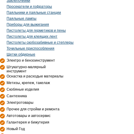
Заклепочники
Просекатели и гофраторы
Паяльники и паяльные станции
Паяльные лампы
Приборы для выжигания
Пистолеты для герметиков и пены
Пистолеты для клеящих лент
Пистолеты скобозабивные и степлеры
Точильные приспособления
Щетки обдирные
Электро и бензоинструмент
Штукатурно-малярный
инструмент
Оснастка и расходые материалы
Метизы, крепеж, такелаж
Скобяные изделия
Сантехника
Электротовары
Прочее для стройки и ремонта
Автотовары и автосервис
Галантерея и бижутерия
Новый Год