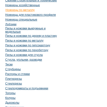
Скребки строительные и технические
Ножницы хозяйственные
Ножницы по металлу
Ножницы для пластикового профиля
Ножницы специальные
Лобзики
Пилы и ножовки выкружные и
модельные
Пилы и ножовки по дереву и пластику
Пилы и ножовки по металлу
Пилы и ножовки по гипсокартону
Пилы и ножовки по пенобетону
Пилы и ножовки для стусла
Стусла, угольнки, разводки
Тиски
Струбцины
Распоры и стяжки
Плиткорезы
Стеклорезы
Стеклодомкраты и подъемники
Топоры
Колуны
Дыроколы