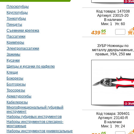
Плоскогубцы
Код товара: 147038
Круглогубцы
Артикул: 23015-20
Тонкогубцы
В наличии
Мин: 1 Уп: 60
Пинцеты
Съемники крепежа
95
439
Пассатижи
Кримперы
ЗУБР Ножницы по
Электропассатижи
металлу двухрычажные,
правые, У8А, 250 мм
Зажимы
Кусачки
Щипцы и кусачки по кафелю
Клещи
Бокорезы
Болторезы
Тросорезы
Арматурогибы
Кабелерезы
Многофункциональный губцевый
инструмент
Код товара: 309401
Наборы губцевых инструментов
Артикул: 23140-R
Наборы инструментов слесарно-
В наличии
монтажные
Мин: 1 Уп: 24
Наборы инструментов универсальные
05