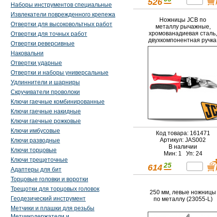
526
Наборы инструментов специальные
Извлекатели поврежденного крепежа
Ножницы JCB по
Отвертки для высоковольтных работ
металлу рычажные,
хромованадиевая сталь,
Отвертки для точных работ
двухкомпонентная ручка
Отвертки реверсивные
левые, 250мм
Наковальни
Отвертки ударные
Отвертки и наборы универсальные
Удлиннители и шарниры
Скручиватели проволоки
Ключи гаечные комбинированные
Ключи гаечные накидные
Ключи гаечные рожковые
Ключи имбусовые
Код товара: 161471
Артикул: JAS002
Ключи разводные
В наличии
Ключи торцовые
Мин: 1 Уп: 24
Ключи трещеточные
25
614
Адаптеры для бит
Торцовые головки и воротки
Трещотки для торцовых головок
250 мм, левые ножницы
Геодезический инструмент
по металлу (23055-L)
Метчики и плашки для резьбы
Метчикодержатели и