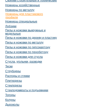
Скребки строительные и технические
Ножницы хозяйственные
Ножницы по металлу
Ножницы для пластикового
профиля
Ножницы специальные
Лобзики
Пилы и ножовки выкружные и
модельные
Пилы и ножовки по дереву и пластику
Пилы и ножовки по металлу
Пилы и ножовки по гипсокартону
Пилы и ножовки по пенобетону
Пилы и ножовки для стусла
Стусла, угольнки, разводки
Тиски
Струбцины
Распоры и стяжки
Плиткорезы
Стеклорезы
Стеклодомкраты и подъемники
Топоры
Колуны
Дыроколы