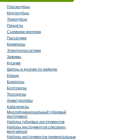
Плоскогубцы
Круглогубцы
Тонкогубцы
Пинцеты
Съемники крепежа
Пассатижи
Кримперы
Электропассатижи
Зажимы
Кусачки
Щипцы и кусачки по кафелю
Клещи
Бокорезы
Болторезы
Тросорезы
Арматурогибы
Кабелерезы
Многофункциональный губцевый
инструмент
Наборы губцевых инструментов
Наборы инструментов слесарно-
монтажные
Наборы инструментов универсальные