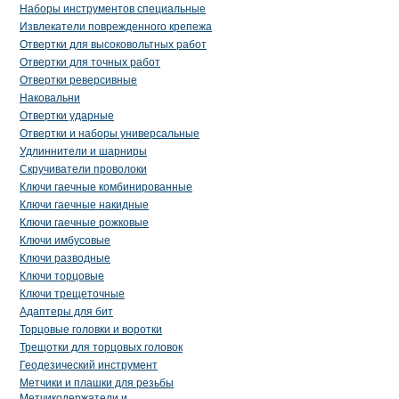
Наборы инструментов специальные
Извлекатели поврежденного крепежа
Отвертки для высоковольтных работ
Отвертки для точных работ
Отвертки реверсивные
Наковальни
Отвертки ударные
Отвертки и наборы универсальные
Удлиннители и шарниры
Скручиватели проволоки
Ключи гаечные комбинированные
Ключи гаечные накидные
Ключи гаечные рожковые
Ключи имбусовые
Ключи разводные
Ключи торцовые
Ключи трещеточные
Адаптеры для бит
Торцовые головки и воротки
Трещотки для торцовых головок
Геодезический инструмент
Метчики и плашки для резьбы
Метчикодержатели и