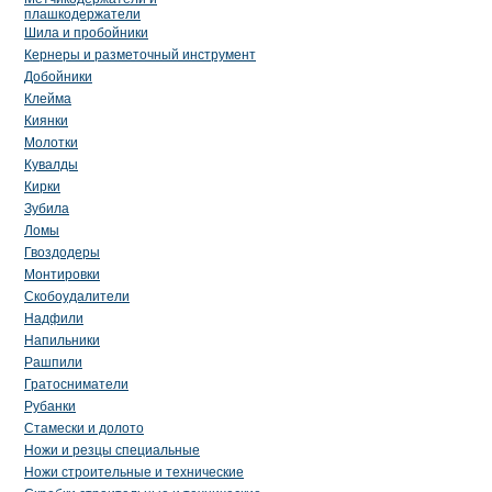
плашкодержатели
Шила и пробойники
Кернеры и разметочный инструмент
Добойники
Клейма
Киянки
Молотки
Кувалды
Кирки
Зубила
Ломы
Гвоздодеры
Монтировки
Скобоудалители
Надфили
Напильники
Рашпили
Гратосниматели
Рубанки
Стамески и долото
Ножи и резцы специальные
Ножи строительные и технические