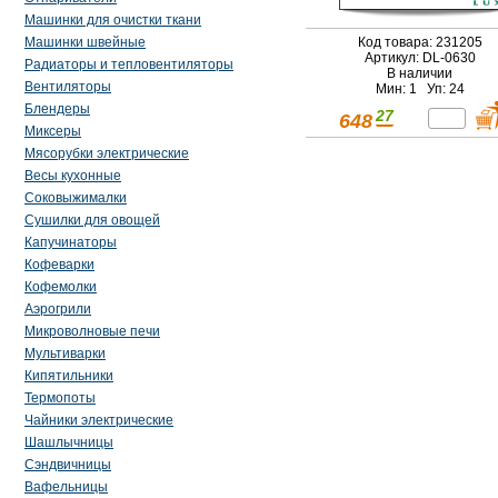
Машинки для очистки ткани
Код товара: 231205
Машинки швейные
Артикул: DL-0630
Радиаторы и тепловентиляторы
В наличии
Вентиляторы
Мин: 1 Уп: 24
Блендеры
27
648
Миксеры
Мясорубки электрические
Весы кухонные
Соковыжималки
Сушилки для овощей
Капучинаторы
Кофеварки
Кофемолки
Аэрогрили
Микроволновые печи
Мультиварки
Кипятильники
Термопоты
Чайники электрические
Шашлычницы
Сэндвичницы
Вафельницы