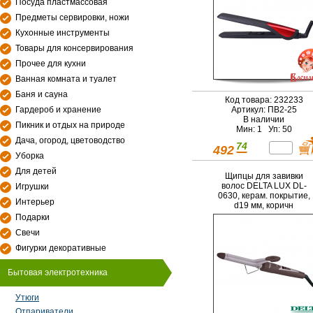
Посуда пластмассовая
Предметы сервировки, ножи
Кухонные инструменты
Товары для консервирования
Прочее для кухни
Ванная комната и туалет
Баня и сауна
Код товара: 232233
Гардероб и хранение
Артикул: ПВ2-25
В наличии
Пикник и отдых на природе
Мин: 1 Уп: 50
Дача, огород, цветоводство
74
492
Уборка
Для детей
Щипцы для завивки
волос DELTA LUX DL-
Игрушки
0630, керам. покрытие,
Интерьер
d19 мм, коричн
Подарки
Свечи
Фигурки декоративные
Бытовая электротехника
Утюги
Отпариватели