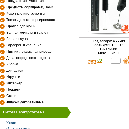
Посуда пластмассовая
Предметы сервировки, ножи
Кухонные инструменты
Товары для консервирования
Прочее для кухни
Ванная комната и туалет
Баня и сауна
Код товара: 456509
Гардероб и хранение
Артикул: CL11-97
В наличии
Пикник и отдых на природе
Мин: 1 Уп: 1
Дача, огород, цветоводство
03
351
Уборка
Для детей
Игрушки
Интерьер
Подарки
Свечи
Фигурки декоративные
Бытовая электротехника
Утюги
Отпариватели