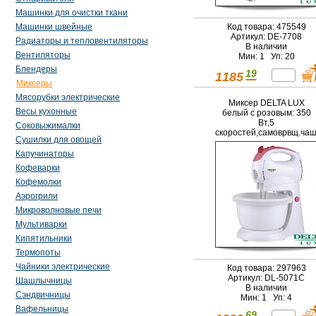
Машинки для очистки ткани
Код товара: 475549
Машинки швейные
Артикул: DE-7708
Радиаторы и тепловентиляторы
В наличии
Вентиляторы
Мин: 1 Уп: 20
Блендеры
19
1185
Миксеры
Мясорубки электрические
Миксер DELTA LUX
Весы кухонные
белый с розовым: 350
Вт,5
Соковыжималки
скоростей,самоврвщ.ча
Сушилки для овощей
(Россия)
Капучинаторы
Кофеварки
Кофемолки
Аэрогрили
Микроволновые печи
Мультиварки
Кипятильники
Термопоты
Чайники электрические
Код товара: 297963
Артикул: DL-5071C
Шашлычницы
В наличии
Сэндвичницы
Мин: 1 Уп: 4
Вафельницы
69