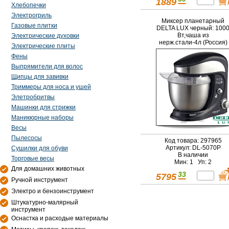
1889
Хлебопечки
Электрогриль
Миксер планетарный
Газовые плитки
DELTA LUX черный: 100
Вт,чаша из
Электрические духовки
нерж.стали-4л (Россия)
Электрические плиты
Фены
Выпрямители для волос
Щипцы для завивки
Триммеры для носа и ушей
Элетробритвы
Машинки для стрижки
Маникюрные наборы
Весы
Пылесосы
Код товара: 297965
Артикул: DL-5070Р
Сушилки для обуви
В наличии
Торговые весы
Мин: 1 Уп: 2
Для домашних животных
33
5795
Ручной инструмент
Электро и бензоинструмент
Штукатурно-малярный
инструмент
Оснастка и расходые материалы