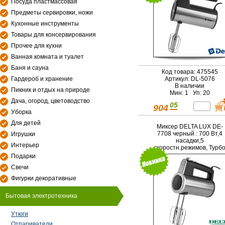
Посуда пластмассовая
Предметы сервировки, ножи
Кухонные инструменты
Товары для консервирования
Прочее для кухни
Ванная комната и туалет
Баня и сауна
Код товара: 475545
Гардероб и хранение
Артикул: DL-5076
В наличии
Пикник и отдых на природе
Мин: 1 Уп: 20
Дача, огород, цветоводство
05
904
Уборка
Для детей
Миксер DELTA LUX DE-
7708 черный : 700 Вт,4
Игрушки
насадки,5
Интерьер
скоростн.режимов, Турб
(20)
Подарки
Свечи
Фигурки декоративные
Бытовая электротехника
Утюги
Отпариватели