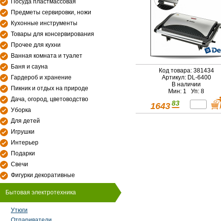
Посуда пластмассовая
Предметы сервировки, ножи
Кухонные инструменты
Товары для консервирования
Прочее для кухни
Ванная комната и туалет
Баня и сауна
Код товара: 381434
Гардероб и хранение
Артикул: DL-6400
В наличии
Пикник и отдых на природе
Мин: 1 Уп: 8
Дача, огород, цветоводство
83
1643
Уборка
Для детей
Игрушки
Интерьер
Подарки
Свечи
Фигурки декоративные
Бытовая электротехника
Утюги
Отпариватели