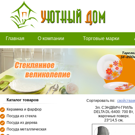
Главная
О компании
Торговые марки
Каталог товаров
Сортировать по:
свойствам
Эл. СЭНДВИЧ-ГРИЛЬ
Керамика и фарфор
DELTA DL-6400: 700 Вт,
Посуда из стекла
жарочные поверх.
23*14,5 см,
Посуда из дерева
антиприг.покрытие (8)
Посуда металлическая