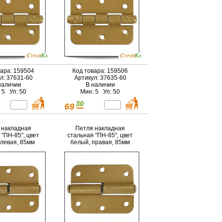
вара: 159504
Код товара: 159506
л: 37631-60
Артикул: 37635-60
наличии
В наличии
 5 Уп: 50
Мин: 5 Уп: 50
30
69
 накладная
Петля накладная
 "ПН-85", цвет
стальная "ПН-85", цвет
 левая, 85мм
белый, правая, 85мм