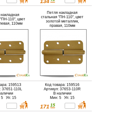
134
Петля накладная
 накладная
стальная "ПН-110", цвет
"ПН-110", цвет
золотой металлик,
левая, 110мм
правая, 110мм
вара: 159513
Код товара: 159516
: 37651-110L
Артикул: 37653-110R
наличии
В наличии
 5 Уп: 15
Мин: 5 Уп: 15
15
171