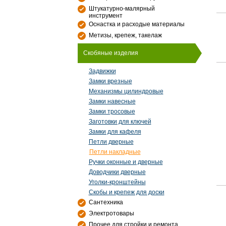
Штукатурно-малярный
инструмент
Оснастка и расходые материалы
Метизы, крепеж, такелаж
Скобяные изделия
Задвижки
Замки врезные
Механизмы цилиндровые
Замки навесные
Замки тросовые
Заготовки для ключей
Замки для кафеля
Петли дверные
Петли накладные
Ручки оконные и дверные
Доводчики дверные
Уголки-кронштейны
Скобы и крепеж для доски
Сантехника
Электротовары
Прочее для стройки и ремонта