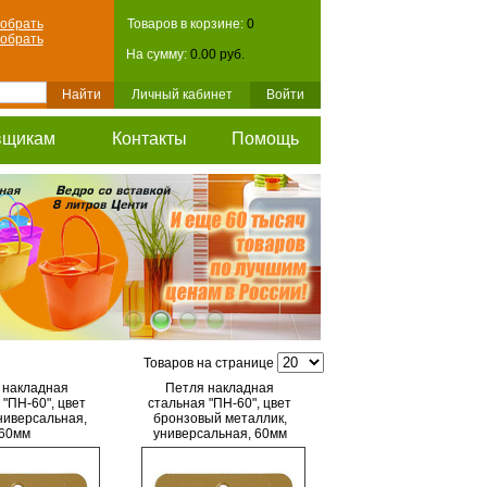
обрать
Товаров в корзине:
0
обрать
На сумму:
0.00 руб.
Личный кабинет
Войти
вщикам
Контакты
Помощь
Товаров на странице
 накладная
Петля накладная
 "ПН-60", цвет
стальная "ПН-60", цвет
ниверсальная,
бронзовый металлик,
60мм
универсальная, 60мм