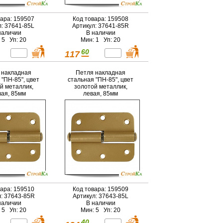
вара: 159507
Код товара: 159508
л: 37641-85L
Артикул: 37641-85R
наличии
В наличии
 5 Уп: 20
Мин: 1 Уп: 20
60
117
 накладная
Петля накладная
 "ПН-85", цвет
стальная "ПН-85", цвет
й металлик,
золотой металлик,
вая, 85мм
левая, 85мм
вара: 159510
Код товара: 159509
л: 37643-85R
Артикул: 37643-85L
наличии
В наличии
 5 Уп: 20
Мин: 5 Уп: 20
40