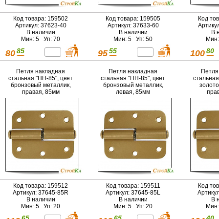
Код товара: 159502
Код товара: 159505
Код то
Артикул: 37623-40
Артикул: 37633-60
Артику
В наличии
В наличии
В 
Мин: 5 Уп: 70
Мин: 5 Уп: 50
Мин:
85
55
80
80
95
100
Петля накладная
Петля накладная
Петля
стальная "ПН-85", цвет
стальная "ПН-85", цвет
стальная
бронзовый металлик,
бронзовый металлик,
золото
правая, 85мм
левая, 85мм
пра
Код товара: 159512
Код товара: 159511
Код то
Артикул: 37645-85R
Артикул: 37645-85L
Артику
В наличии
В наличии
В 
Мин: 5 Уп: 20
Мин: 5 Уп: 20
Мин:
65
65
40