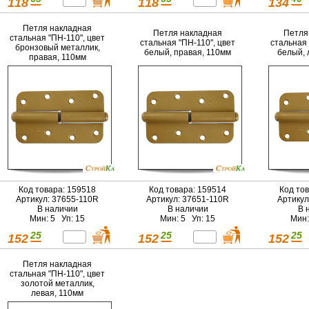
118
118
134
Петля накладная
Петля накладная
Петля
стальная "ПН-110", цвет
стальная "ПН-110", цвет
стальная 
бронзовый металлик,
белый, правая, 110мм
белый, 
правая, 110мм
Код товара: 159518
Код товара: 159514
Код то
Артикул: 37655-110R
Артикул: 37651-110R
Артикул
В наличии
В наличии
В 
Мин: 5 Уп: 15
Мин: 5 Уп: 15
Мин:
25
25
25
152
152
152
Петля накладная
стальная "ПН-110", цвет
золотой металлик,
левая, 110мм