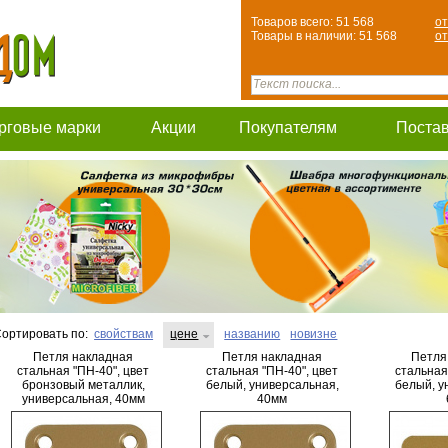
Товаров всего: 51 568
от
Товары в наличии: 51 568
от
рговые марки
Акции
Покупателям
Поста
ортировать по:
свойствам
цене
названию
новизне
Петля накладная
Петля накладная
Петля
стальная "ПН-40", цвет
стальная "ПН-40", цвет
стальная
бронзовый металлик,
белый, универсальная,
белый, у
универсальная, 40мм
40мм