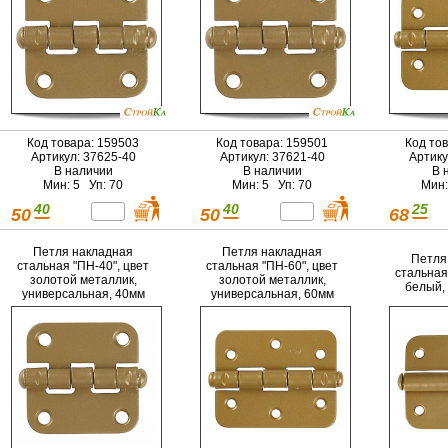
Код товара: 159503
Код товара: 159501
Код то
Артикул: 37625-40
Артикул: 37621-40
Артику
В наличии
В наличии
В 
Мин: 5 Уп: 70
Мин: 5 Уп: 70
Мин:
40
40
25
50
50
68
Петля накладная
Петля накладная
Петля
стальная "ПН-40", цвет
стальная "ПН-60", цвет
стальная
золотой металлик,
золотой металлик,
белый,
универсальная, 40мм
универсальная, 60мм