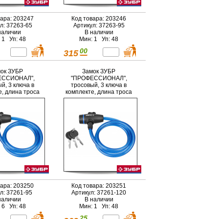
вара: 203247
Код товара: 203246
л: 37263-65
Артикул: 37263-95
наличии
В наличии
 1 Уп: 48
Мин: 1 Уп: 48
00
315
ок ЗУБР
Замок ЗУБР
ЕССИОНАЛ",
"ПРОФЕССИОНАЛ",
й, 3 ключа в
тросовый, 3 ключа в
е, длина троса
комплекте, длина троса
м, d 10мм
1200мм, d 10мм
вара: 203250
Код товара: 203251
л: 37261-95
Артикул: 37261-120
наличии
В наличии
 6 Уп: 48
Мин: 1 Уп: 48
25