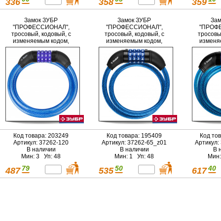
336
358
359
Замок ЗУБР
Замок ЗУБР
Зам
"ПРОФЕССИОНАЛ",
"ПРОФЕССИОНАЛ",
"ПРОФ
тросовый, кодовый, с
тросовый, кодовый, с
тросовы
изменяемым кодом,
изменяемым кодом,
изменя
длина троса - 1200мм, d
длина троса - 650мм, d
длина тр
10мм
10мм
Код товара: 203249
Код товара: 195409
Код то
Артикул: 37262-120
Артикул: 37262-65_z01
Артикул:
В наличии
В наличии
В 
Мин: 3 Уп: 48
Мин: 1 Уп: 48
Мин:
79
50
40
487
535
617