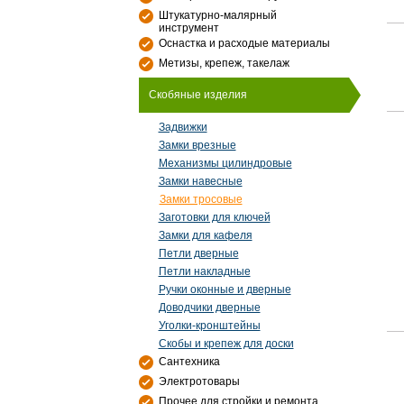
Штукатурно-малярный
инструмент
Оснастка и расходые материалы
Метизы, крепеж, такелаж
Скобяные изделия
Задвижки
Замки врезные
Механизмы цилиндровые
Замки навесные
Замки тросовые
Заготовки для ключей
Замки для кафеля
Петли дверные
Петли накладные
Ручки оконные и дверные
Доводчики дверные
Уголки-кронштейны
Скобы и крепеж для доски
Сантехника
Электротовары
Прочее для стройки и ремонта