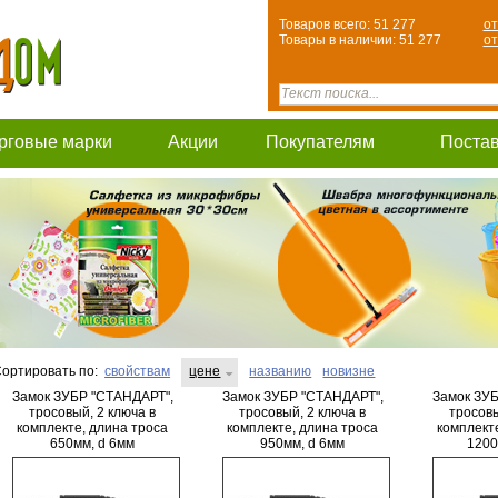
Товаров всего: 51 277
от
Товары в наличии: 51 277
от
рговые марки
Акции
Покупателям
Поста
ортировать по:
свойствам
цене
названию
новизне
Замок ЗУБР "СТАНДАРТ",
Замок ЗУБР "СТАНДАРТ",
Замок ЗУБ
тросовый, 2 ключа в
тросовый, 2 ключа в
тросовы
комплекте, длина троса
комплекте, длина троса
комплект
650мм, d 6мм
950мм, d 6мм
1200