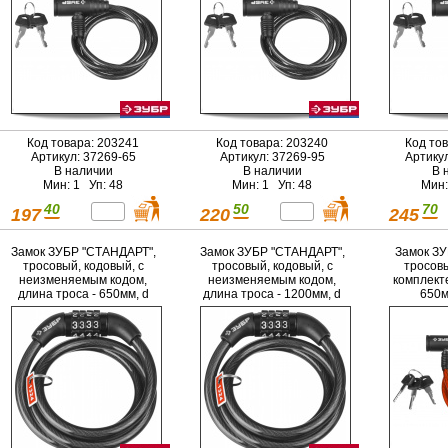
Код товара: 203241
Код товара: 203240
Код то
Артикул: 37269-65
Артикул: 37269-95
Артику
В наличии
В наличии
В 
Мин: 1 Уп: 48
Мин: 1 Уп: 48
Мин:
40
50
70
197
220
245
Замок ЗУБР "СТАНДАРТ",
Замок ЗУБР "СТАНДАРТ",
Замок ЗУ
тросовый, кодовый, с
тросовый, кодовый, с
тросовы
неизменяемым кодом,
неизменяемым кодом,
комплект
длина троса - 650мм, d
длина троса - 1200мм, d
650м
8мм.
8мм.