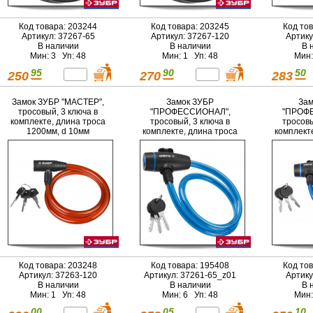
Код товара: 203244
Код товара: 203245
Код то
Артикул: 37267-65
Артикул: 37267-120
Артику
В наличии
В наличии
В 
Мин: 3 Уп: 48
Мин: 1 Уп: 48
Мин:
95
90
50
250
270
283
Замок ЗУБР "МАСТЕР",
Замок ЗУБР
Зам
тросовый, 3 ключа в
"ПРОФЕССИОНАЛ",
"ПРОФ
комплекте, длина троса
тросовый, 3 ключа в
тросовы
1200мм, d 10мм
комплекте, длина троса
комплект
650мм, d 10мм
950м
Код товара: 203248
Код товара: 195408
Код то
Артикул: 37263-120
Артикул: 37261-65_z01
Артику
В наличии
В наличии
В 
Мин: 1 Уп: 48
Мин: 6 Уп: 48
Мин:
00
05
10