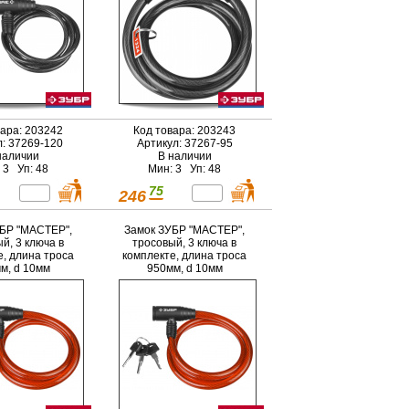
вара: 203242
Код товара: 203243
л: 37269-120
Артикул: 37267-95
наличии
В наличии
 3 Уп: 48
Мин: 3 Уп: 48
75
246
БР "МАСТЕР",
Замок ЗУБР "МАСТЕР",
й, 3 ключа в
тросовый, 3 ключа в
е, длина троса
комплекте, длина троса
м, d 10мм
950мм, d 10мм