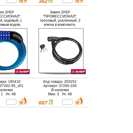
362
ок ЗУБР
Замок ЗУБР
ЕССИОНАЛ",
"ПРОФЕССИОНАЛ",
й, кодовый, с
тросовый, усиленный, 3
емым кодом,
ключа в комплекте,
оса - 950мм, d
длина троса 1000мм, d
10мм
18мм
вара: 195410
Код товара: 203252
 37262-95_z01
Артикул: 37260-100
наличии
В наличии
 1 Уп: 48
Мин: 3 Уп: 48
75
687