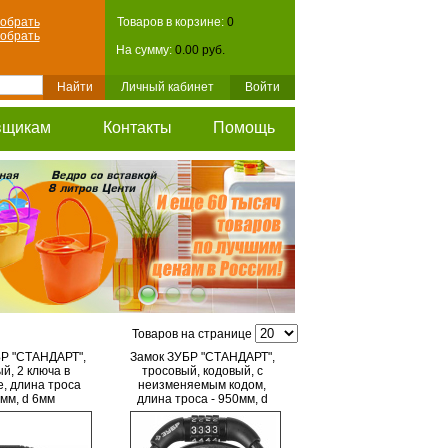
обрать
Товаров в корзине:
0
обрать
На сумму:
0.00 руб.
Личный кабинет
Войти
вщикам
Контакты
Помощь
Товаров на странице
Р "СТАНДАРТ",
Замок ЗУБР "СТАНДАРТ",
й, 2 ключа в
тросовый, кодовый, с
е, длина троса
неизменяемым кодом,
мм, d 6мм
длина троса - 950мм, d
8мм.