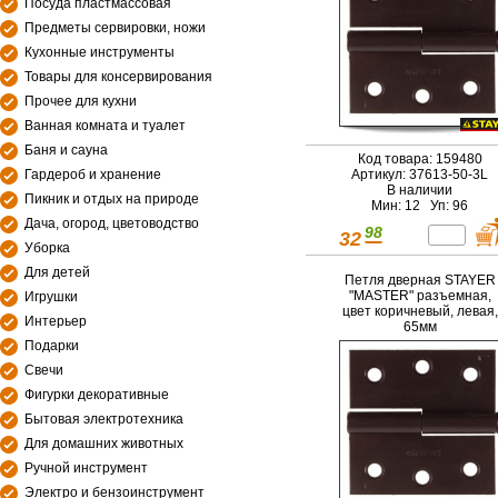
Посуда пластмассовая
Предметы сервировки, ножи
Кухонные инструменты
Товары для консервирования
Прочее для кухни
Ванная комната и туалет
Баня и сауна
Код товара: 159480
Гардероб и хранение
Артикул: 37613-50-3L
В наличии
Пикник и отдых на природе
Мин: 12 Уп: 96
Дача, огород, цветоводство
98
32
Уборка
Для детей
Петля дверная STAYER
"MASTER" разъемная,
Игрушки
цвет коричневый, левая,
Интерьер
65мм
Подарки
Свечи
Фигурки декоративные
Бытовая электротехника
Для домашних животных
Ручной инструмент
Электро и бензоинструмент