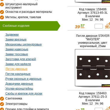
Штукатурно-малярный
инструмент
Код товара: 159486
Оснастка и расходые материалы
Артикул: 37613-65-3L
В наличии
Метизы, крепеж, такелаж
Мин: 12 Уп: 96
57
Скобяные изделия
39
Задвижки
Петля дверная STAYER
"MASTER"
Замки врезные
универсальная, цвет
Механизмы цилиндровые
коричневый, 25мм
Замки навесные
Замки тросовые
Заготовки для ключей
Замки для кафеля
Петли дверные
Петли накладные
Ручки оконные и дверные
Доводчики дверные
Уголки-кронштейны
Код товара: 159463
Скобы и крепеж для доски
Артикул: 37611-25-3
Сантехника
В наличии
Мин: 12 Уп: 96
Электротовары
Прочее для стройки и ремонта
35