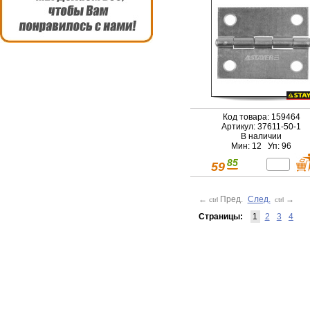
Код товара: 159464
Артикул: 37611-50-1
В наличии
Мин: 12 Уп: 96
85
59
←
Пред.
След.
→
ctrl
ctrl
Страницы:
1
2
3
4