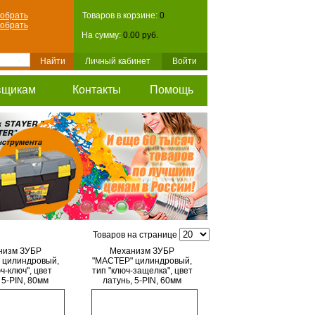
обрать
Товаров в корзине:
0
обрать
На сумму:
0.00 руб.
Личный кабинет
Войти
вщикам
Контакты
Помощь
Товаров на странице
низм ЗУБР
Механизм ЗУБР
 цилиндровый,
"МАСТЕР" цилиндровый,
ч-ключ", цвет
тип "ключ-защелка", цвет
 5-PIN, 80мм
латунь, 5-PIN, 60мм