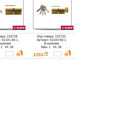
вара: 153728
Код товара: 153732
: 52101-80-1
Артикул: 52103-60-1
наличии
В наличии
 1 Уп: 36
Мин: 1 Уп: 36
70
1253