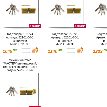
Код товара: 153724
Код товара: 153726
Код то
Артикул: 52101-60-1
Артикул: 52101-70-1
Артикул
В наличии
В наличии
В 
Мин: 1 Уп: 36
Мин: 1 Уп: 36
Мин:
80
30
75
1045
1140
1233
Механизм ЗУБР
"МАСТЕР" цилиндровый,
тип "ключ-защелка", цвет
латунь, 5-PIN, 70мм