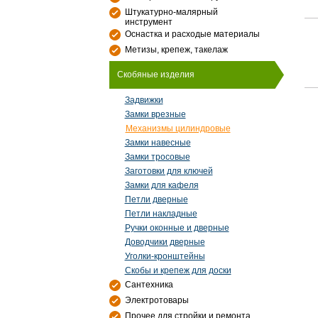
Штукатурно-малярный
инструмент
Оснастка и расходые материалы
Метизы, крепеж, такелаж
Скобяные изделия
Задвижки
Замки врезные
Механизмы цилиндровые
Замки навесные
Замки тросовые
Заготовки для ключей
Замки для кафеля
Петли дверные
Петли накладные
Ручки оконные и дверные
Доводчики дверные
Уголки-кронштейны
Скобы и крепеж для доски
Сантехника
Электротовары
Прочее для стройки и ремонта