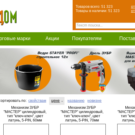
Товаров всего: 51 323
от
Товары в наличии: 51 323
от
рговые марки
Акции
Покупателям
Поста
ортировать по:
свойствам
цене
названию
новизне
Механизм ЗУБР
Механизм ЗУБР
Меха
"МАСТЕР" цилиндровый,
"МАСТЕР" цилиндровый,
"МАСТЕР"
тип "ключ-ключ", цвет
тип "ключ-ключ", цвет
тип "клю
латунь, 5-PIN, 60мм
латунь, 5-PIN, 70мм
латунь,