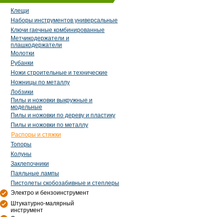
Клещи
Наборы инструментов универсальные
Ключи гаечные комбинированные
Метчикодержатели и
плашкодержатели
Молотки
Рубанки
Ножи строительные и технические
Ножницы по металлу
Лобзики
Пилы и ножовки выкружные и
модельные
Пилы и ножовки по дереву и пластику
Пилы и ножовки по металлу
Распоры и стяжки
Топоры
Колуны
Заклепочники
Паяльные лампы
Пистолеты скобозабивные и степлеры
Электро и бензоинструмент
Штукатурно-малярный
инструмент