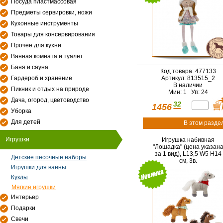
Посуда пластмассовая
Предметы сервировки, ножи
Кухонные инструменты
Товары для консервирования
Прочее для кухни
Ванная комната и туалет
Баня и сауна
Код товара: 477133
Гардероб и хранение
Артикул: 813515_2
В наличии
Пикник и отдых на природе
Мин: 1 Уп: 24
Дача, огород, цветоводство
32
1456
Уборка
Для детей
В этом разде
Игрушки
Игрушка набивная
"Лошадка" (цена указан
за 1 вид), L13,5 W5 H14
Детские песочные наборы
см, 3в.
Игрушки для ванны
Куклы
Мягкие игрушки
Интерьер
Подарки
Свечи