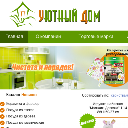
Главная
О компании
Торговые марки
Каталог
Новинок
Сортировать по:
свойствам
Керамика и фарфор
Игрушка набивная
"Мальчик, Девочка", L14
Посуда из стекла
W9 H50/27 см
Посуда из дерева
Посуда металлическая