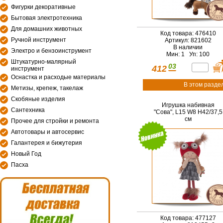
Фигурки декоративные
Бытовая электротехника
Для домашних животных
Код товара: 476410
Ручной инструмент
Артикул: 821602
В наличии
Электро и бензоинструмент
Мин: 1 Уп: 100
Штукатурно-малярный
03
412
инструмент
Оснастка и расходые материалы
В этом разде
Метизы, крепеж, такелаж
Скобяные изделия
Игрушка набивная
Сантехника
"Сова", L15 W8 H42/37,5
см
Прочее для стройки и ремонта
Автотовары и автосервис
Галантерея и бижутерия
Новый Год
Пасха
Код товара: 477127