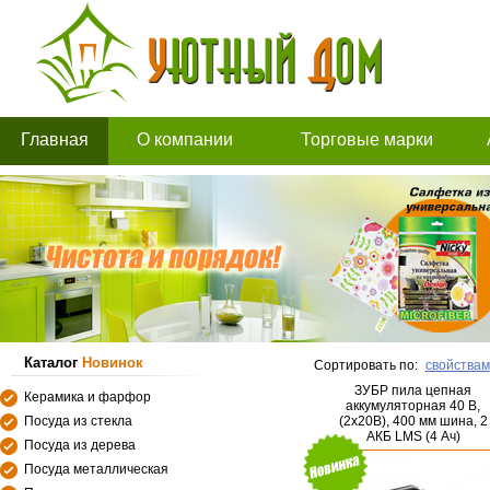
Главная
О компании
Торговые марки
Каталог
Новинок
Сортировать по:
свойствам
ЗУБР пила цепная
Керамика и фарфор
аккумуляторная 40 В,
Посуда из стекла
(2x20В), 400 мм шина, 2
АКБ LMS (4 Ач)
Посуда из дерева
(ПЦБ-4040-42)
Посуда металлическая