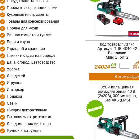
Посуда пластмассовая
Предметы сервировки, ножи
Кухонные инструменты
Товары для консервирования
Прочее для кухни
Ванная комната и туалет
Баня и сауна
Код товара: 473774
Гардероб и хранение
Артикул: ПЦБ-4040-42
В наличии
Пикник и отдых на природе
Мин: 1 Уп: 2
Дача, огород, цветоводство
00
24024
Уборка
Для детей
В этом разде
Игрушки
ЗУБР пила цепная
Интерьер
аккумуляторная 40 В,
(2x20В), 300 мм шина,
Подарки
без АКБ (LMS)
Свечи
(ПЦБ-4030)
Фигурки декоративные
Бытовая электротехника
Для домашних животных
Ручной инструмент