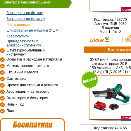
Электро и бензоинструмент
Бензорезы по бетону
Бензорезы по металлу
Код товара: 473770
Артикул: ПЦБ-4030
Пилы цепные
В наличии
Шлифовальные машины (УШМ)
Мин: 1 Уп: 2
Краскопульты
50
10468
Принадлежности к
электроинструменту
В этом разде
Штукатурно-малярный
инструмент
Оснастка и расходые материалы
ЗУБР мини-пила цепная
аккумуляторная 20 В,
Метизы, крепеж, такелаж
150 мм шина, 1 АКБ LMS
(2 Ач) (ПЦБ-2015-21)
Скобяные изделия
Сантехника
Прочее для стройки и ремонта
Автотовары и автосервис
Галантерея и бижутерия
Новый Год
Пасха
Код товара: 473765