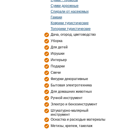
Сумки - термосы
Сумки дорожные
Спирали от насекомых
Гамаки
Коврики туристические
Топорики туристические
Дача, огород, цветоводство
Уборка
Для детей
Игрушки
Интерьер
Подарки
Свечи
Фигурки декоративные
Бытовая электротехника
Для домашних животных
Ручной инструмент
Электро и бензоинструмент
Штукатурно-малярный
инструмент
Оснастка и расходые материалы
Метизы, крепеж, такелаж