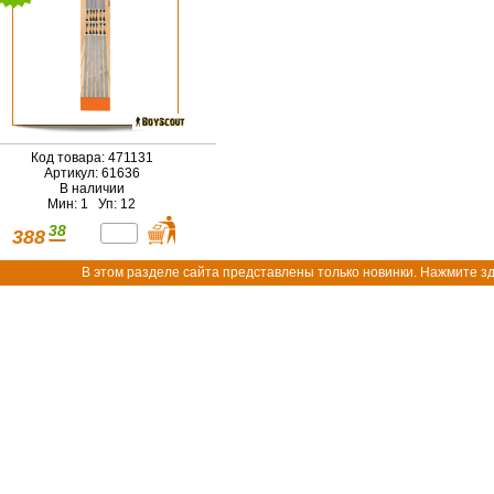
Код товара: 471131
Артикул: 61636
В наличии
Мин: 1 Уп: 12
38
388
В этом разделе сайта представлены только новинки. Нажмите зд