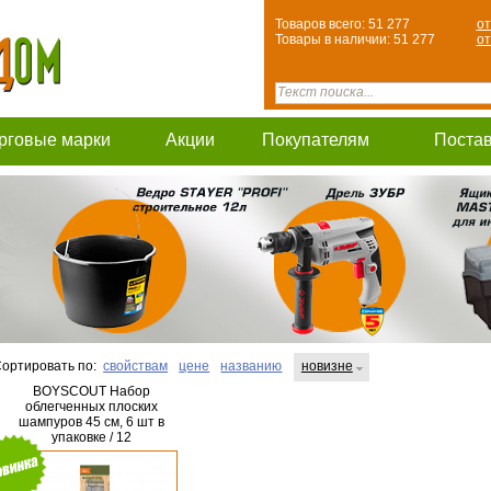
Товаров всего: 51 277
от
Товары в наличии: 51 277
от
рговые марки
Акции
Покупателям
Поста
ортировать по:
свойствам
цене
названию
новизне
BOYSCOUT Набор
облегченных плоских
шампуров 45 см, 6 шт в
упаковке / 12