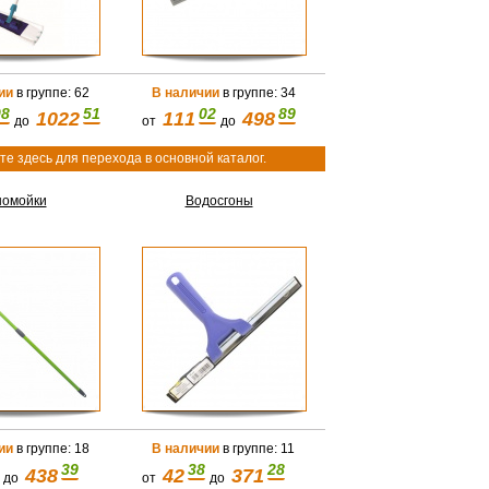
ии
в группе: 62
В наличии
в группе: 34
08
51
02
89
1022
111
498
до
от
до
е здесь для перехода в основной каталог.
номойки
Водосгоны
ии
в группе: 18
В наличии
в группе: 11
39
38
28
438
42
371
до
от
до