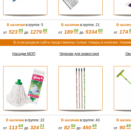
В наличии
в группе: 5
В наличии
в группе: 21
В налич
95
95
00
00
523
1279
189
5334
174
от
до
от
до
от
В этом разделе сайта представлены только товары в наличии. Нажмит
Насадки МОП
Черенки для инвентаря
Ок
В наличии
в группе: 22
В наличии
в группе: 43
В налич
64
21
50
45
49
113
324
82
450
90
от
до
от
до
от