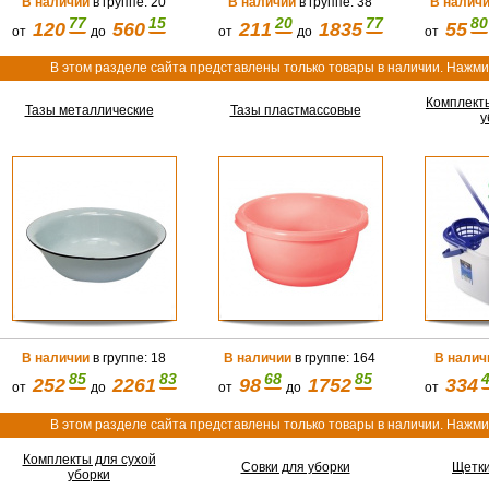
В наличии
в группе: 20
В наличии
в группе: 38
В налич
77
15
20
77
80
120
560
211
1835
55
от
до
от
до
от
В этом разделе сайта представлены только товары в наличии. Нажмит
Комплект
Тазы металлические
Тазы пластмассовые
у
В наличии
в группе: 18
В наличии
в группе: 164
В налич
85
83
68
85
252
2261
98
1752
334
от
до
от
до
от
В этом разделе сайта представлены только товары в наличии. Нажмит
Комплекты для сухой
Совки для уборки
Щетки
уборки