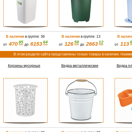
В наличии
в группе: 36
В наличии
в группе: 13
В налич
85
64
58
12
470
6153
126
2663
113
от
до
от
до
от
В этом разделе сайта представлены только товары в наличии. Нажмит
Корзины мусорные
Ведра металлические
Ведра п