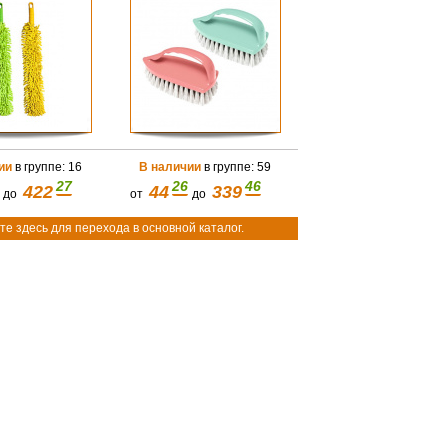
ии
в группе: 16
В наличии
в группе: 59
27
26
46
422
44
339
до
от
до
е здесь для перехода в основной каталог.