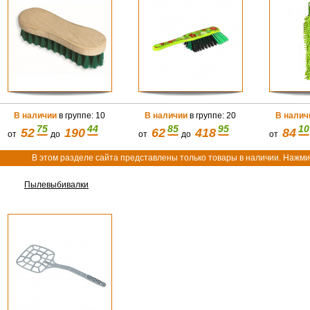
В наличии
в группе: 10
В наличии
в группе: 20
В налич
75
44
85
95
10
52
190
62
418
84
от
до
от
до
от
В этом разделе сайта представлены только товары в наличии. Нажмит
Пылевыбивалки