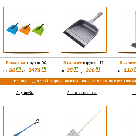
В наличии
в группе: 90
В наличии
в группе: 47
В налич
65
65
01
51
90
3478
35
326
110
от
до
от
до
от
В этом разделе сайта представлены только товары в наличии. Нажмит
Ледорубы
Лопаты снеговые
Ш