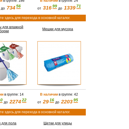
ии
в группе: 186
В наличии
в группе: 24
56
99
71
734
316
1339
до
от
до
е здесь для перехода в основной каталог.
ы для влажной
Мешки для мусора
борки
ии
в группе: 14
В наличии
в группе: 42
40
22
16
95
2274
29
2203
до
от
до
е здесь для перехода в основной каталог.
 для пола
Щетки для улицы