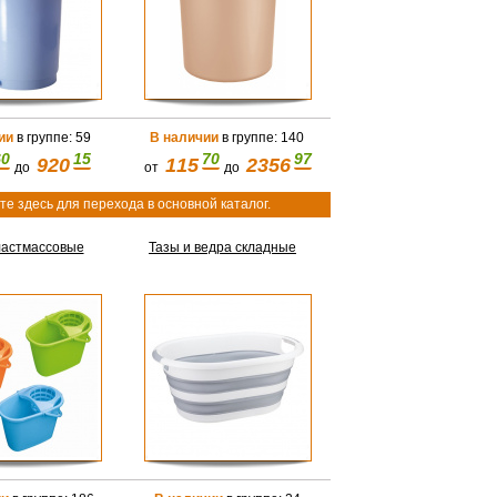
ии
в группе: 59
В наличии
в группе: 140
60
15
70
97
920
115
2356
до
от
до
е здесь для перехода в основной каталог.
ластмассовые
Тазы и ведра складные