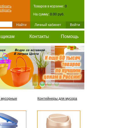
обрать
Товаров в корзине:
0
обрать
На сумму:
0.00 руб.
Личный кабинет
Войти
вщикам
Контакты
Помощь
 мусорные
Контейнеры для мусора