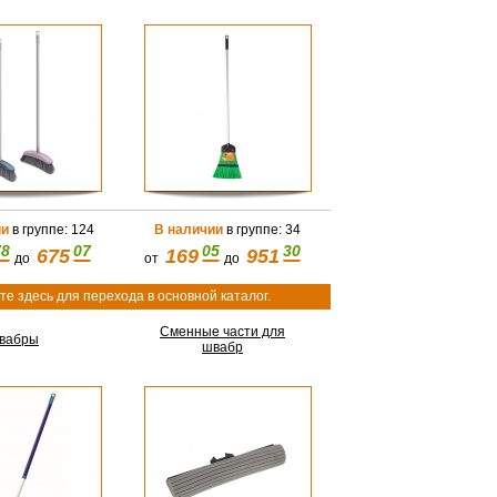
ии
в группе: 124
В наличии
в группе: 34
78
07
05
30
675
169
951
до
от
до
е здесь для перехода в основной каталог.
Сменные части для
вабры
швабр