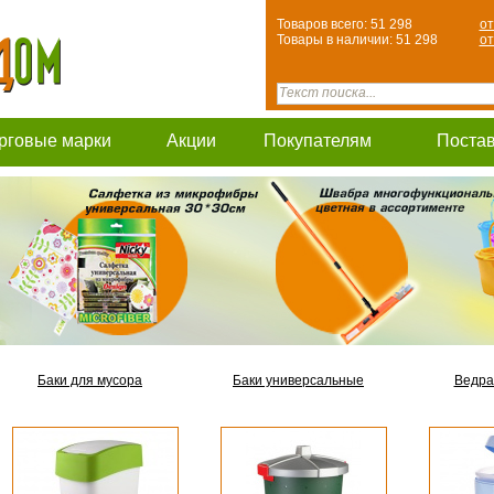
Товаров всего: 51 298
от
Товары в наличии: 51 298
от
рговые марки
Акции
Покупателям
Поста
Баки для мусора
Баки универсальные
Ведра