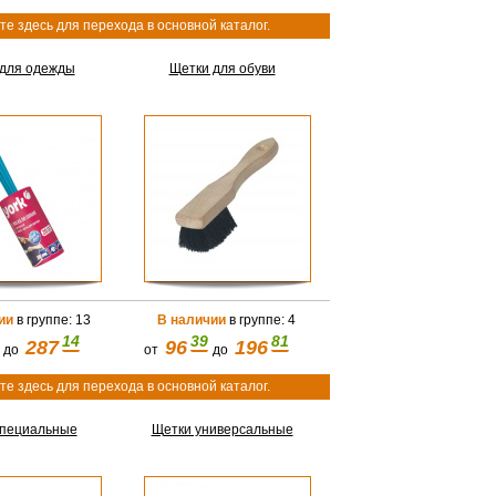
е здесь для перехода в основной каталог.
 для одежды
Щетки для обуви
ии
в группе: 13
В наличии
в группе: 4
14
39
81
287
96
196
до
от
до
е здесь для перехода в основной каталог.
специальные
Щетки универсальные