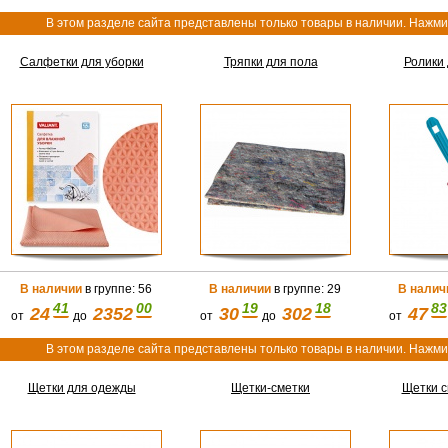
В этом разделе сайта представлены только товары в наличии. Нажмит
Салфетки для уборки
Тряпки для пола
Ролики
В наличии
в группе: 56
В наличии
в группе: 29
В налич
41
00
19
18
83
24
2352
30
302
47
от
до
от
до
от
В этом разделе сайта представлены только товары в наличии. Нажмит
Щетки для одежды
Щетки-сметки
Щетки 