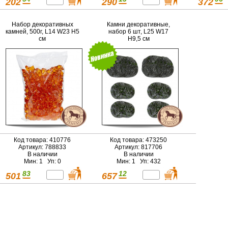
202
290
372
Набор декоративных
Камни декоративные,
камней, 500г, L14 W23 H5
набор 6 шт, L25 W17
см
H9,5 см
Код товара: 410776
Код товара: 473250
Артикул: 788833
Артикул: 817706
В наличии
В наличии
Мин: 1 Уп: 0
Мин: 1 Уп: 432
83
12
501
657