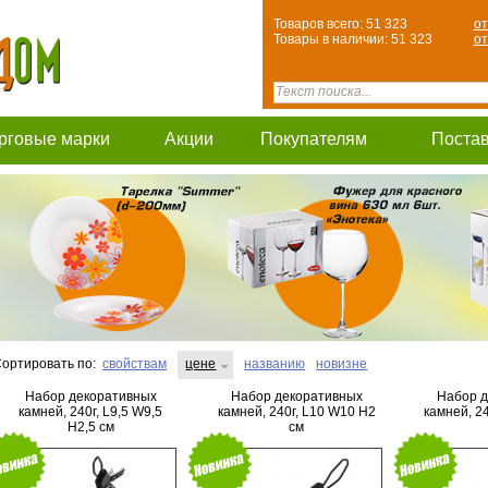
Товаров всего: 51 323
от
Товары в наличии: 51 323
от
рговые марки
Акции
Покупателям
Поста
ортировать по:
свойствам
цене
названию
новизне
Набор декоративных
Набор декоративных
Набор д
камней, 240г, L9,5 W9,5
камней, 240г, L10 W10 H2
камней, 2
H2,5 см
см