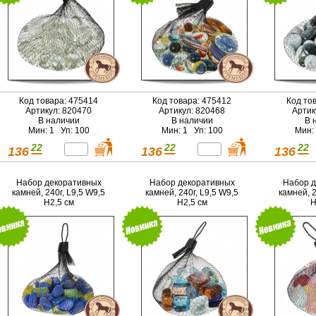
Код товара: 475414
Код товара: 475412
Код то
Артикул: 820470
Артикул: 820468
Артик
В наличии
В наличии
В 
Мин: 1 Уп: 100
Мин: 1 Уп: 100
Мин:
22
22
22
136
136
136
Набор декоративных
Набор декоративных
Набор д
камней, 240г, L9,5 W9,5
камней, 240г, L9,5 W9,5
камней, 2
H2,5 см
H2,5 см
H