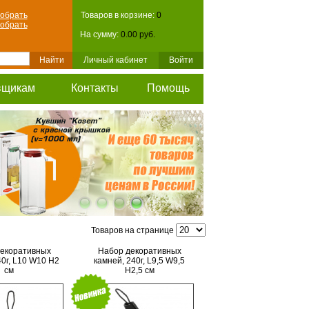
обрать
Товаров в корзине:
0
обрать
На сумму:
0.00 руб.
Личный кабинет
Войти
вщикам
Контакты
Помощь
Товаров на странице
екоративных
Набор декоративных
40г, L10 W10 H2
камней, 240г, L9,5 W9,5
см
H2,5 см