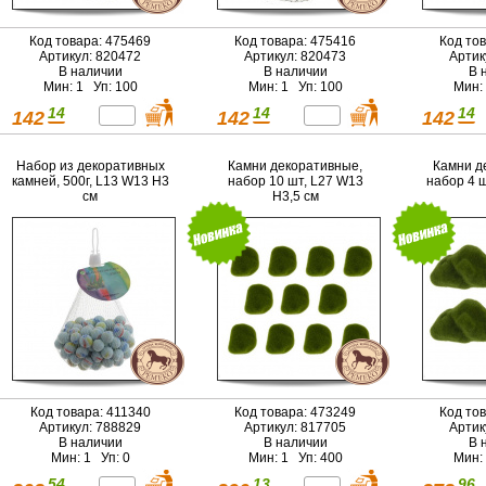
Код товара: 475469
Код товара: 475416
Код то
Артикул: 820472
Артикул: 820473
Артик
В наличии
В наличии
В 
Мин: 1 Уп: 100
Мин: 1 Уп: 100
Мин:
14
14
14
142
142
142
Набор из декоративных
Камни декоративные,
Камни д
камней, 500г, L13 W13 H3
набор 10 шт, L27 W13
набор 4 
см
H3,5 см
Код товара: 411340
Код товара: 473249
Код то
Артикул: 788829
Артикул: 817705
Артик
В наличии
В наличии
В 
Мин: 1 Уп: 0
Мин: 1 Уп: 400
Мин:
54
13
96