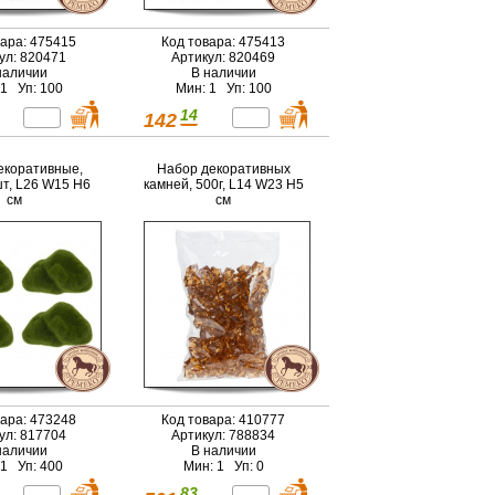
вара: 475415
Код товара: 475413
ул: 820471
Артикул: 820469
наличии
В наличии
 1 Уп: 100
Мин: 1 Уп: 100
14
142
екоративные,
Набор декоративных
шт, L26 W15 H6
камней, 500г, L14 W23 H5
см
см
вара: 473248
Код товара: 410777
ул: 817704
Артикул: 788834
наличии
В наличии
 1 Уп: 400
Мин: 1 Уп: 0
83