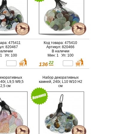
вара: 475411
Код товара: 475410
ул: 820467
Артикул: 820466
наличии
В наличии
 1 Уп: 100
Мин: 1 Уп: 100
22
136
екоративных
Набор декоративных
40г, L9,5 W9,5
камней, 240г, L10 W10 H2
2,5 см
см