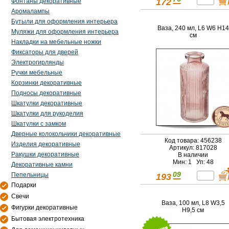
172
Фонтаны декоративные
Аромалампы
Бутыли для оформления интерьера
Ваза, 240 мл, L6 W6 H14
Муляжи для оформления интерьера
см
Накладки на мебельные ножки
Фиксаторы для дверей
Электрогирлянды
Ручки мебельные
Корзинки декоративные
Подносы декоративные
Шкатулки декоративные
Шкатулки для рукоделия
Шкатулки с замком
Дверные колокольчики декоративные
Код товара: 456238
Изделия декоративные
Артикул: 817028
Ракушки декоративные
В наличии
Мин: 1 Уп: 48
Декоративные камни
09
Пепельницы
193
Подарки
Свечи
Ваза, 100 мл, L8 W3,5
Фигурки декоративные
H9,5 см
Бытовая электротехника