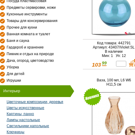
Посуда пластмассовая
Предметы сервировки, ножи
Кухонные инструменты
Товары для консервирования
Прочее для кухни
Ванная комната и туалет
Баня и сауна
Код товара: 442791
Гардероб и хранение
Артикул: 43407/Violet SL
В наличии
Пикник и отдых на природе
Мин: 1 Уп: 12
Дача, огород, цветоводство
99
103
Уборка
Для детей
Ваза, 100 мл, L6 W6
Игрушки
H11,5 см
Интерьер
Цветочные композиции, деревья
Цветы искусственные
Картины, панно
Лампы настольные
Светильники напольные
Ключницы