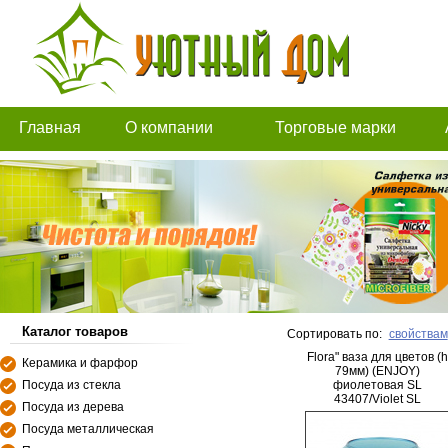
Главная
О компании
Торговые марки
Каталог товаров
Сортировать по:
свойствам
Flora" ваза для цветов (h
Керамика и фарфор
79мм) (ENJOY)
Посуда из стекла
фиолетовая SL
43407/Violet SL
Посуда из дерева
Посуда металлическая