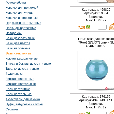
Фотоальбомы
Коврики для прихожей
Код товара: 469819
Коврики для улицы
Артикул: 819684
В наличии
Коврики интерьерные
Мин: 1 Уп: 72
Подставки интерьерные
05
148
Полки декоративные
Фоторамки
Вазы декоративные
Flora" ваза для цветов (h
79мм) (ENJOY) синяя SL
Вазы для цветов
43407/Blue SL
Вазы напольные
Вазы стеклянные
Крючки декоративные
Блюда и бокалы декоративные
Тарелки декоративные
Будильники
Зеркала настенные
Зеркала настольные
Часы настенные
Часы настольные
Код товара: 176152
Аксессуары для камина
Артикул: 43407/Blue SL
В наличии
Пуфы, табуреты и стулья
Мин: 1 Уп: 12
Столики
76