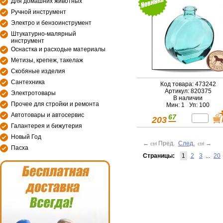
Для домашних животных
Ручной инструмент
Электро и бензоинструмент
Штукатурно-малярный
инструмент
Оснастка и расходые материалы
Метизы, крепеж, такелаж
Скобяные изделия
Сантехника
Код товара: 473242
Артикул: 820375
Электротовары
В наличии
Прочее для стройки и ремонта
Мин: 1 Уп: 100
Автотовары и автосервис
67
203
Галантерея и бижутерия
Новый Год
←
Пред.
След.
→
ctrl
ctrl
Пасха
Страницы:
1
2
3
...
20