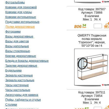
Фотоальбомы
Коврики для прихожей
Код товара: 397507
Коврики для улицы
Артикул: 73866
В наличии
Коврики интерьерные
Мин: 1 Уп: 4
Подставки интерьерные
34
806
Полки декоративные
Фоторамки
QWERTY Подвесная
Вазы декоративные
полка-зеркало
Вазы для цветов
"Горизонт", черная,
50*10*30 см / 4
Вазы напольные
Вазы стеклянные
Крючки декоративные
Блюда и бокалы декоративные
Тарелки декоративные
Будильники
Зеркала настенные
Зеркала настольные
Часы настенные
Часы настольные
Код товара: 397511
Аксессуары для камина
Артикул: 73854
В наличии
Пуфы, табуреты и стулья
Мин: 1 Уп: 4
Столики
62