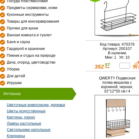
Посуда пластмассовая
Предметы сервировки, ножи
Кухонные инструменты
Товары для консервирования
Прочее для кухни
Ванная комната и туалет
Баня и сауна
Код товара: 470376
Гардероб и хранение
Артикул: 200107
В наличии
Пикник и отдых на природе
Мин: 1 Уп: 10
Дача, огород, цветоводство
57
352
Уборка
Для детей
QWERTY Подвесная
полка-вешалка с
Игрушки
корзиной, черная,
32*12*50 см / 4
Интерьер
Цветочные композиции, деревья
Цветы искусственные
Картины, панно
Лампы настольные
Светильники напольные
Ключницы