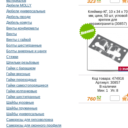
323
материалов
Дюбели MOLLY
Дюбели универсальные
Кляймер-КГ, 10 x 34 x 70
мм, цинк, 50 шт, угловой
Дюбель-гвозди
крепеж для
Дюбель-хомуты
керамогранита (30857)
Винты-конфирматы
Винты
Винты с гайкой
Болты шестигранные
Болты анкерные и цанги
Стяжки
Шпильки резьбовые
Гайки с барашком
Гайки врезные
Код товара: 474916
Гайки переходные
Артикул: 30857
Гайки самостопорящиеся
В наличии
Мин: 1 Уп: 8
Гайки колпачковые
Гайки шестигранные
52
760
Шайбы кузовные
Шайбы пружинные
Шайбы универсальные
Саморезы для гипсоволокна
Саморезы для оконного профиля