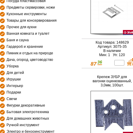
Посуда пластмассовая
Предметы сервировки, ножи
Кухонные инструменты
Товары для консервирования
Прочее для кухни
Ванная комната и туалет
Баня и сауна
Код товара: 148629
Гардероб и хранение
Артикул: 3075-35
В наличии
Пикник и отдых на природе
Мин: 1 Уп: 120
Дача, огород, цветоводство
36
87
Уборка
Для детей
Крепеж ЗУБР для
Игрушки
вагонки оцинкованный,
3,0мм, 100шт.
Интерьер
Подарки
Свечи
Фигурки декоративные
Бытовая электротехника
Для домашних животных
Ручной инструмент
Электро и бензоинструмент