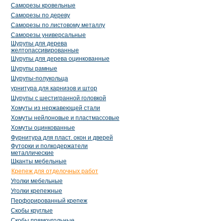
Саморезы кровельные
Саморезы по дереву
Саморезы по листовому металлу
Саморезы универсальные
Шурупы для дерева
желтопассивированные
Шурупы для дерева оцинкованные
Шурупы рамные
Шурупы-полукольца
урнитура для карнизов и штор
Шурупы с шестигранной головкой
Хомуты из нержавеющей стали
Хомуты нейлоновые и пластмассовые
Хомуты оцинкованные
Фурнитура для пласт. окон и дверей
Футорки и полкодержатели
металлические
Шканты мебельные
Крепеж для отделочных работ
Уголки мебельные
Уголки крепежные
Перфорированный крепеж
Скобы круглые
Скобы прямоугольные