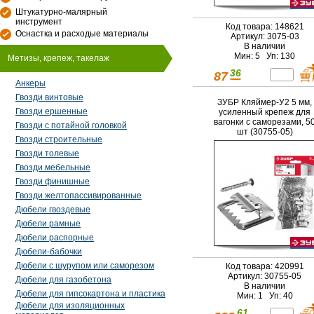
Штукатурно-малярный
инструмент
Код товара: 148621
Оснастка и расходые материалы
Артикул: 3075-03
В наличии
Мин: 5 Уп: 130
Метизы, крепеж, такелаж
36
87
Анкеры
Гвозди винтовые
ЗУБР Кляймер-У2 5 мм,
Гвозди ершенные
усиленный крепеж для
вагонки с саморезами, 5
Гвозди с потайной головкой
шт (30755-05)
Гвозди строительные
Гвозди толевые
Гвозди мебельные
Гвозди финишные
Гвозди желтопассивированные
Дюбели гвоздевые
Дюбели рамные
Дюбели распорные
Дюбели-бабочки
Дюбели с шурупом или саморезом
Код товара: 420991
Артикул: 30755-05
Дюбели для газобетона
В наличии
Дюбели для гипсокартона и пластика
Мин: 1 Уп: 40
Дюбели для изоляционных
61