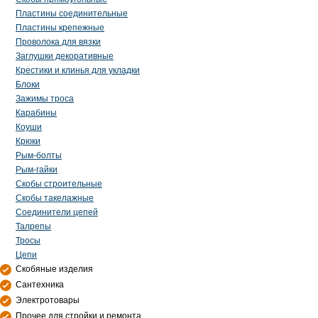
Пластины соединительные
Пластины крепежные
Проволока для вязки
Заглушки декоративные
Крестики и клинья для укладки
Блоки
Зажимы троса
Карабины
Коуши
Крюки
Рым-болты
Рым-гайки
Скобы строительные
Скобы такелажные
Соединители цепей
Талрепы
Тросы
Цепи
Скобяные изделия
Сантехника
Электротовары
Прочее для стройки и ремонта