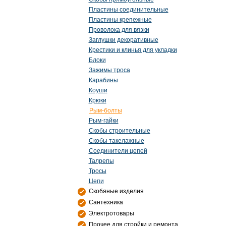
Пластины соединительные
Пластины крепежные
Проволока для вязки
Заглушки декоративные
Крестики и клинья для укладки
Блоки
Зажимы троса
Карабины
Коуши
Крюки
Рым-болты
Рым-гайки
Скобы строительные
Скобы такелажные
Соединители цепей
Талрепы
Тросы
Цепи
Скобяные изделия
Сантехника
Электротовары
Прочее для стройки и ремонта