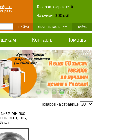
обрать
Товаров в корзине:
0
обрать
На сумму:
0.00 руб.
Личный кабинет
Войти
вщикам
Контакты
Помощь
Товаров на странице
 ЗУБР DIN 580,
ный, М10, ТФ5,
15 шт