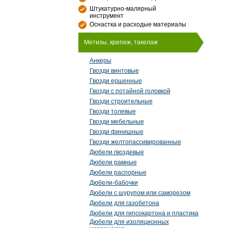
Штукатурно-малярный
инструмент
Оснастка и расходые материалы
Метизы, крепеж, такелаж
Анкеры
Гвозди винтовые
Гвозди ершенные
Гвозди с потайной головкой
Гвозди строительные
Гвозди толевые
Гвозди мебельные
Гвозди финишные
Гвозди желтопассивированные
Дюбели гвоздевые
Дюбели рамные
Дюбели распорные
Дюбели-бабочки
Дюбели с шурупом или саморезом
Дюбели для газобетона
Дюбели для гипсокартона и пластика
Дюбели для изоляционных