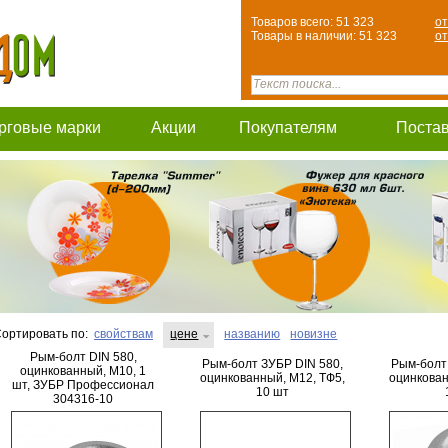
Товаров всего: 51 323
от
Товары в наличии: 51 323
от
рговые марки
Акции
Покупателям
Поста
ортировать по:
свойствам
цене
названию
новизне
Рым-болт DIN 580,
Рым-болт ЗУБР DIN 580,
Рым-болт
оцинкованный, М10, 1
оцинкованный, М12, ТФ5,
оцинкован
шт, ЗУБР Профессионал
10 шт
304316-10