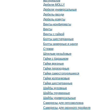
материалов
Дюбели MOLLY
Дюбели универсальные
Дюбель-гвозди
Дюбель-хомуты
Винты-конфирматы
Винты
Винты с гайкой
Болты шестигранные
Болты анкерные и цанги
Стяжки
Шпильки резьбовые
Гайки с барашком
Гайки врезные
Гайки переходные
Гайки самостопорящиеся
Гайки колпачковые
Гайки шестигранные
Шайбы кузовные
Шайбы пружинные
Шайбы универсальные
Саморезы для гипсоволокна
Саморезы для оконного профиля