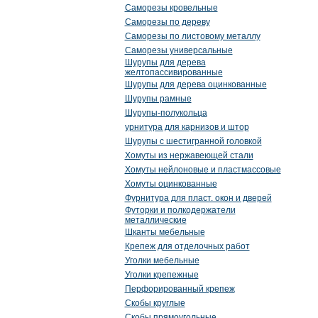
Саморезы кровельные
Саморезы по дереву
Саморезы по листовому металлу
Саморезы универсальные
Шурупы для дерева
желтопассивированные
Шурупы для дерева оцинкованные
Шурупы рамные
Шурупы-полукольца
урнитура для карнизов и штор
Шурупы с шестигранной головкой
Хомуты из нержавеющей стали
Хомуты нейлоновые и пластмассовые
Хомуты оцинкованные
Фурнитура для пласт. окон и дверей
Футорки и полкодержатели
металлические
Шканты мебельные
Крепеж для отделочных работ
Уголки мебельные
Уголки крепежные
Перфорированный крепеж
Скобы круглые
Скобы прямоугольные