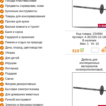
Посуда пластмассовая
Предметы сервировки, ножи
Кухонные инструменты
Товары для консервирования
Прочее для кухни
Ванная комната и туалет
Баня и сауна
Код товара: 254984
Гардероб и хранение
Артикул: 4-301505-10-1
В наличии
Пикник и отдых на природе
Мин: 1 Уп: 10
Дача, огород, цветоводство
13
515
Уборка
Для детей
Дюбель для
изоляционных
Игрушки
материалов
Интерьер
полипропиленовый,
пластиковый стержень,
Подарки
10 x 120 мм, 100 шт,
Свечи
ЗУБР Мастер 4-301505-
10-120
Фигурки декоративные
Бытовая электротехника
Для домашних животных
Ручной инструмент
Электро и бензоинструмент