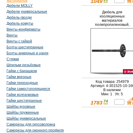
1049
материалов
Дюбели MOLLY
Дюбели универсальные
Дюбель для
изоляционных
Дюбель-гвозди
материалов
Дюбель-хомуты
полипропиленовый,
металлический
Винты-конфирматы
стержень, 10 x 160 мм,
Винты
100 шт, ЗУБР Мастер 4-
301525-10-160
Винты с гайкой
Болты шестигранные
Болты анкерные и цанги
Стяжки
Шпильки резьбовые
Гайки с барашком
Гайки врезные
Код товара: 254979
Гайки переходные
Артикул: 4-301525-10-1
Гайки самостопорящиеся
В наличии
Мин: 1 Уп: 5
Гайки колпачковые
Гайки шестигранные
74
1783
Шайбы кузовные
Шайбы пружинные
Шайбы универсальные
Саморезы для гипсоволокна
Саморезы для оконного профиля