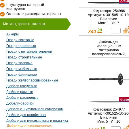
Штукатурно-малярный
инструмент
Код товара: 254986
Оснастка и расходые материалы
Артикул: 4-301505-10-1
В наличии
Мин: 1 Уп: 7
Метизы, крепеж, такелаж
20
741
Анкеры
Гвозди винтовые
Дюбель для
Гвозди ершенные
изоляционных
материалов
Гвозди с потайной головкой
полипропиленовый,
Гвозди строительные
металлический
стержень, 10 x 200 мм,
Гвозди толевые
50 шт, ЗУБР Мастер 4-
Гвозди мебельные
301525-10-200
Гвозди финишные
Гвозди желтопассивированные
Дюбели гвоздевые
Дюбели рамные
Дюбели распорные
Дюбели-бабочки
Дюбели с шурупом или саморезом
Код товара: 254977
Артикул: 4-301525-10-2
Дюбели для газобетона
В наличии
Дюбели для гипсокартона и пластика
Мин: 5 Уп: 10
Дюбели для изоляционных
16