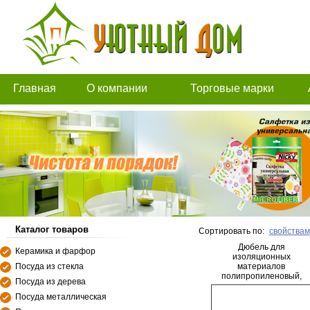
Главная
О компании
Торговые марки
Каталог товаров
Сортировать по:
свойствам
Дюбель для
Керамика и фарфор
изоляционных
Посуда из стекла
материалов
полипропиленовый,
Посуда из дерева
пластиковый стержень,
10 x 180 мм, 50 шт, ЗУБР
Посуда металлическая
Мастер 4-301505-10-18