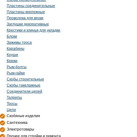
Пластины соединительные
Пластины крепежные
Проволока для вязки
Заглушки декоративные
Крестики и клинья для укладки
Блоки
Зажимы троса
Карабины
Коуши
Крюки
Рым-болты
Рым-гайки
Скобы строительные
Скобы такелажные
Соединители цепей
Талрепы
Тросы
Цепи
Скобяные изделия
Сантехника
Электротовары
Прочее для стройки и ремонта