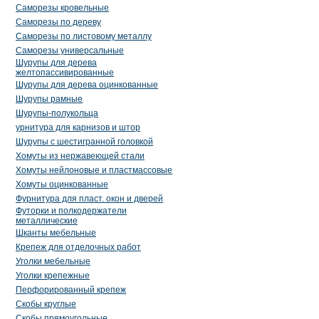
Саморезы кровельные
Саморезы по дереву
Саморезы по листовому металлу
Саморезы универсальные
Шурупы для дерева
желтопассивированные
Шурупы для дерева оцинкованные
Шурупы рамные
Шурупы-полукольца
урнитура для карнизов и штор
Шурупы с шестигранной головкой
Хомуты из нержавеющей стали
Хомуты нейлоновые и пластмассовые
Хомуты оцинкованные
Фурнитура для пласт. окон и дверей
Футорки и полкодержатели
металлические
Шканты мебельные
Крепеж для отделочных работ
Уголки мебельные
Уголки крепежные
Перфорированный крепеж
Скобы круглые
Скобы прямоугольные