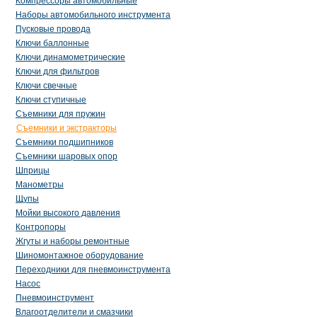
Компрессоры автомобильные
Наборы автомобильного инструмента
Пусковые провода
Ключи баллонные
Ключи динамометрические
Ключи для фильтров
Ключи свечные
Ключи ступичные
Съемники для пружин
Съемники и экстракторы
Съемники подшипников
Съемники шаровых опор
Шприцы
Манометры
Щупы
Мойки высокого давления
Контропоры
Жгуты и наборы ремонтные
Шиномонтажное оборудование
Переходники для пневмоинструмента
Насос
Пневмоинструмент
Влагоотделители и смазчики