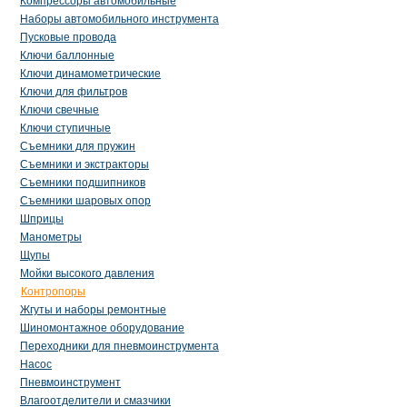
Компрессоры автомобильные
Наборы автомобильного инструмента
Пусковые провода
Ключи баллонные
Ключи динамометрические
Ключи для фильтров
Ключи свечные
Ключи ступичные
Съемники для пружин
Съемники и экстракторы
Съемники подшипников
Съемники шаровых опор
Шприцы
Манометры
Щупы
Мойки высокого давления
Контропоры
Жгуты и наборы ремонтные
Шиномонтажное оборудование
Переходники для пневмоинструмента
Насос
Пневмоинструмент
Влагоотделители и смазчики