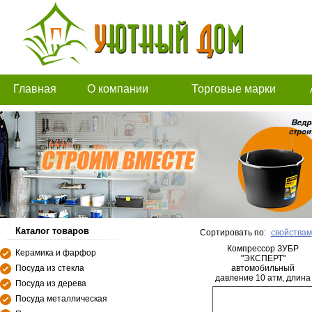
Главная
О компании
Торговые марки
Каталог товаров
Сортировать по:
свойствам
Компрессор ЗУБР
Керамика и фарфор
"ЭКСПЕРТ"
Посуда из стекла
автомобильный
давление 10 атм, длина
Посуда из дерева
провода 3 м, длина
шланга 2 м, 3 насадки
Посуда металлическая