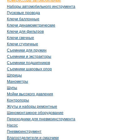
Компрессоры автомобильные
Наборы автомобильного инструмента
Пусковые провода
Ключи баллонные
Ключи динамометрические
Ключи для фильтров
Ключи свечные
Ключи ступичные
Съемники для пружин
Съемники и экстракторы
Съемники подшипников
Съемники шаровых опор
Шприцы
Манометры
Щупы
Мойки высокого давления
Контропоры
Жгуты и наборы ремонтные
Шиномонтажное оборудование
Переходники для пневмоинструмента
Насос
Пневмоинструмент
Влагоотделители и смазчики