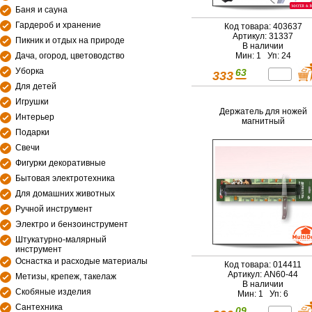
Баня и сауна
Гардероб и хранение
Код товара: 403637
Артикул: 31337
Пикник и отдых на природе
В наличии
Мин: 1 Уп: 24
Дача, огород, цветоводство
Уборка
63
333
Для детей
Игрушки
Держатель для ножей
Интерьер
магнитный
Подарки
Свечи
Фигурки декоративные
Бытовая электротехника
Для домашних животных
Ручной инструмент
Электро и бензоинструмент
Штукатурно-малярный
инструмент
Оснастка и расходые материалы
Код товара: 014411
Артикул: AN60-44
Метизы, крепеж, такелаж
В наличии
Скобяные изделия
Мин: 1 Уп: 6
Сантехника
09