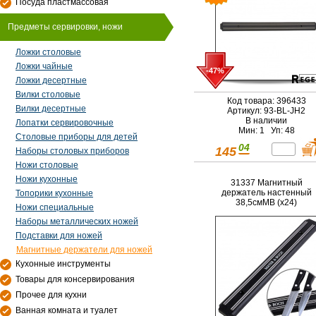
Посуда пластмассовая
Предметы сервировки, ножи
Ложки столовые
Ложки чайные
-47%
Ложки десертные
Вилки столовые
Код товара: 396433
Вилки десертные
Артикул: 93-BL-JH2
В наличии
Лопатки сервировочные
Мин: 1 Уп: 48
Столовые приборы для детей
04
145
Наборы столовых приборов
Ножи столовые
Ножи кухонные
31337 Магнитный
держатель настенный
Топорики кухонные
38,5смMB (х24)
Ножи специальные
Наборы металлических ножей
Подставки для ножей
Магнитные держатели для ножей
Кухонные инструменты
Товары для консервирования
Прочее для кухни
Ванная комната и туалет